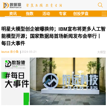
?
资讯
指数
活动
专家
创投罗盘
明星大模型创企被曝换帅；IBM宣布将更多人工智
能模型开源；国家数据局首场新闻发布会举行丨
每日大事件
laurus 余小鱼
|
2024-05-21
大模型