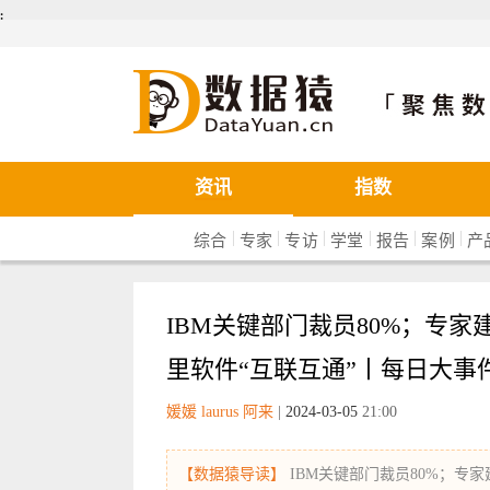
܄
数据猿
资讯
指数
|
|
|
|
|
|
综合
专家
专访
学堂
报告
案例
产
IBM关键部门裁员80%；专
里软件“互联互通”丨每日大事
媛媛 laurus 阿来
|
2024-03-05
21:00
【数据猿导读】
IBM关键部门裁员80%；专