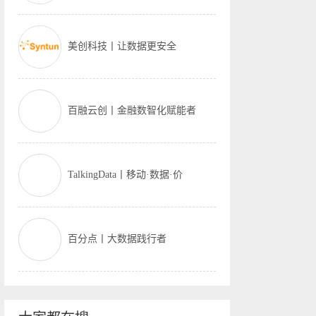
美创科技丨让数据更安全
百融云创丨金融数智化赋能者
TalkingData丨移动·数据·价
百分点丨大数据践行者