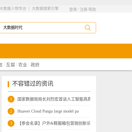
|
大数据人物专访
大数据搜索引擎
登录
/
注册
帮助
|
|
|
信
互娱
农业
政府
不容错过的资讯
1
国家数据局局长刘烈宏首谈人工智能高质量
2
Huawei Cloud Pangu large model pa
3
【参会名录】户外&鞋服箱包营销创新论坛