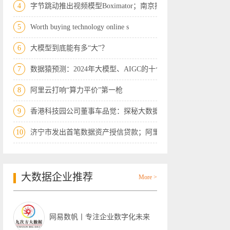
4
字节跳动推出视频模型Boximator；南京拟
5
Worth buying technology online s
6
大模型到底能有多“大”？
7
数据猿预测：2024年大模型、AIGC的十个“
8
阿里云打响“算力平价”第一枪
9
香港科技园公司董事车品觉：探秘大数据背
10
济宁市发出首笔数据资产授信贷款；阿里云
大数据企业推荐
More >
网易数帆丨专注企业数字化未来