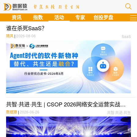
资讯
指数
活动
专家
创投罗盘
谁在杀死SaaS？
随风
|
2026-08-06
SaaS
共智·共进·共生 | CSOP 2026网络安全运营实战大会开幕
数据猿
|
2026-06-26
共智·共进·共生