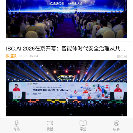
ISC.AI 2026在京开幕：智能体时代安全治理从共识走向行动
数据猿
|
2026-06-24
ISC.AI
政企面临AI时代漏洞大爆发，360推出“倚天屠龙”智能体安全体系
专访
快播
学堂
招聘