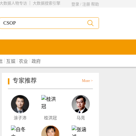
|
大数据人物专访
大数据搜索引擎
登录
/
注册
帮助
|
|
|
信
互娱
农业
政府
专家推荐
More >
涂子沛
桂洪冠
马亮