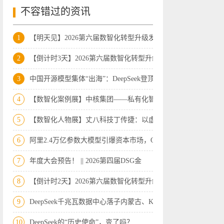
不容错过的资讯
1
【明天见】2026第六届数智化转型升级发展
2
【倒计时3天】2026第六届数智化转型升级
3
中国开源模型集体“出海”：DeepSeek登顶
4
【数智化案例展】中核集团——私有化智能
5
【数智化人物展】丈八科技丁传捷：以虚实
6
阿里2.4万亿参数大模型引爆资本市场，Op
7
年度大会预告！ || 2026第四届DSG金
8
【倒计时2天】2026第六届数智化转型升级
9
DeepSeek千兆瓦数据中心落子内蒙古、Kimi
10
DeepSeek的“历史使命”，变了吗？