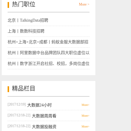
热门职位
More >
北京丨TalkingData招聘
上海丨数数科技招聘
杭州+上海+北京+成都丨蚂蚁金服大数据部招
聘
杭州丨阿里数据中台品牌团队四大职位虚位以
待
杭州丨数字浙江开启社招、校招，多岗位虚位
以待
精品栏目
[2017/12/19]
大数据24小时
More>
[2017/12/18-22]
大数据周周看
More>
[2017/12/18-22]
大数据投融资
More>