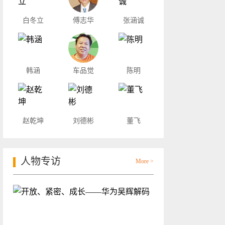
白冬立
傅志华
张涵诚
韩涵
车品觉
陈明
赵乾坤
刘德彬
董飞
人物专访
More >