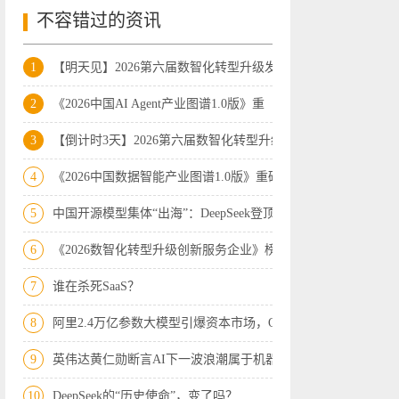
不容错过的资讯
1
【明天见】2026第六届数智化转型升级发展
2
《2026中国AI Agent产业图谱1.0版》重
3
【倒计时3天】2026第六届数智化转型升级
4
《2026中国数据智能产业图谱1.0版》重磅
5
中国开源模型集体“出海”：DeepSeek登顶
6
《2026数智化转型升级创新服务企业》榜
7
谁在杀死SaaS？
8
阿里2.4万亿参数大模型引爆资本市场，Op
9
英伟达黄仁勋断言AI下一波浪潮属于机器人
10
DeepSeek的“历史使命”，变了吗？