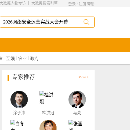
|
大数据人物专访
大数据搜索引擎
登录
/
注册
帮助
|
|
|
信
互娱
农业
政府
专家推荐
More >
涂子沛
桂洪冠
马亮