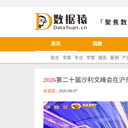
数据猿
资讯
指数
|
|
|
|
|
|
综合
专家
专访
学堂
报告
案例
产
2026
第二十届沙利文峰会在沪
数据猿
|
2026-08-07