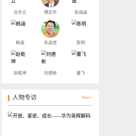
白冬立
傅志华
张涵诚
韩涵
车品觉
陈明
赵乾坤
刘德彬
董飞
人物专访
More >