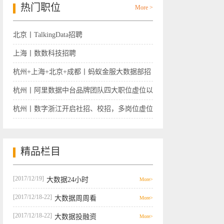
热门职位
More >
北京丨TalkingData招聘
上海丨数数科技招聘
杭州+上海+北京+成都丨蚂蚁金服大数据部招
聘
杭州丨阿里数据中台品牌团队四大职位虚位以
待
杭州丨数字浙江开启社招、校招，多岗位虚位
以待
精品栏目
[2017/12/19]
大数据24小时
More>
[2017/12/18-22]
大数据周周看
More>
[2017/12/18-22]
大数据投融资
More>