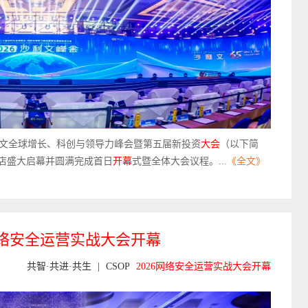
沙利文全球增长、科创与领导力峰会暨第五届新投资
大会
（以下简
酒店盛大启幕并圆满完成首日
开幕
式暨全体大会议程。...
《全文》
络安全
运营
实战
大会
开幕
共智·共进·共生
|
CSOP
2026
网络安全
运营
实战
大会
开幕