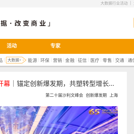
|
大数据行业活动
活动
专家
|
|
|
|
|
|
|
|
|
大数据+
品
能源
环保
营销
金融
征信
医疗
零售
交通
通
开幕
｜锚定创新爆发期，共塑转型增长...
第二十届沙利文峰会
创新爆发期
上海