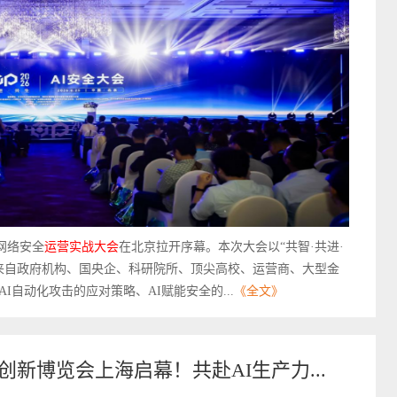
I网络安全
运营
实战
大会
在北京拉开序幕。本次大会以“共智·共进·
了来自政府机构、国央企、科研院所、顶尖高校、运营商、大型金
自动化攻击的应对策略、AI赋能安全的...
《全文》
创新博览会上海启幕！共赴AI生产力...