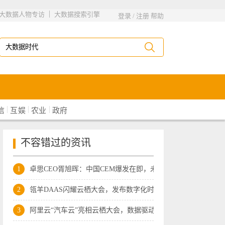
|
大数据人物专访
大数据搜索引擎
登录
/
注册
帮助
|
|
|
信
互娱
农业
政府
不容错过的资讯
1
卓思CEO胥旭晖：中国CEM爆发在即，未来10
2
瓴羊DAAS闪耀云栖大会，发布数字化时代最
3
阿里云“汽车云”亮相云栖大会，数据驱动