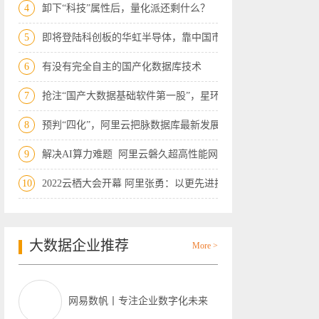
4
卸下“科技”属性后，量化派还剩什么？
5
即将登陆科创板的华虹半导体，靠中国市场
6
有没有完全自主的国产化数据库技术
7
抢注“国产大数据基础软件第一股”，星环
8
预判“四化”，阿里云把脉数据库最新发展
9
解决AI算力难题 阿里云磐久超高性能网
10
2022云栖大会开幕 阿里张勇：以更先进技
大数据企业推荐
More >
网易数帆丨专注企业数字化未来