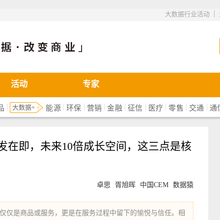
|
大数据行业活动
活动
专家
|
|
|
|
|
|
|
|
|
大数据+
品
能源
环保
营销
金融
征信
医疗
零售
交通
通
爆发在即，未来10倍成长空间，这三点是核
卓思
胥旭晖
中国CEM
数据猿
仅仅是商品或服务，更是在服务过程中留下的愉悦与信任。相