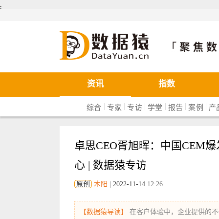
܄
数据猿
资讯
指数
|
|
|
|
|
|
综合
专家
专访
学堂
报告
案例
产
卓思CEO胥旭晖：中国CEM
心 | 数据猿专访
原创
木阳
|
2022-11-14
12:26
【数据猿导读】
在客户体验中，企业提供的不