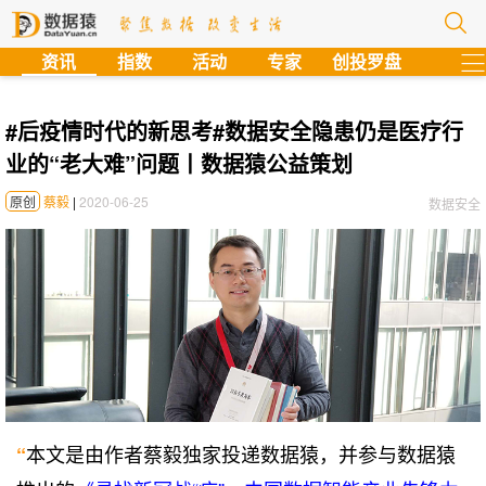
?
资讯
指数
活动
专家
创投罗盘
#后疫情时代的新思考#数据安全隐患仍是医疗行
业的“老大难”问题丨数据猿公益策划
原创
蔡毅
|
2020-06-25
数据安全
本文是由作者蔡毅独家投递数据猿，并参与数据猿
“