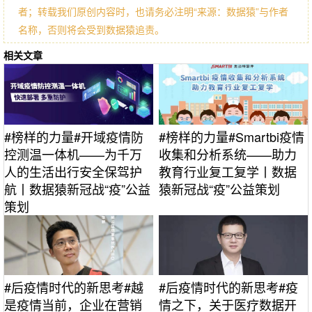
者；转载我们原创内容时，也请务必注明“来源：数据猿”与作者
名称，否则将会受到数据猿追责。
相关文章
#榜样的力量#开域疫情防
#榜样的力量#Smartbi疫情
控测温一体机——为千万
收集和分析系统——助力
人的生活出行安全保驾护
教育行业复工复学丨数据
航丨数据猿新冠战“疫”公益
猿新冠战“疫”公益策划
策划
#后疫情时代的新思考#越
#后疫情时代的新思考#疫
是疫情当前，企业在营销
情之下，关于医疗数据开