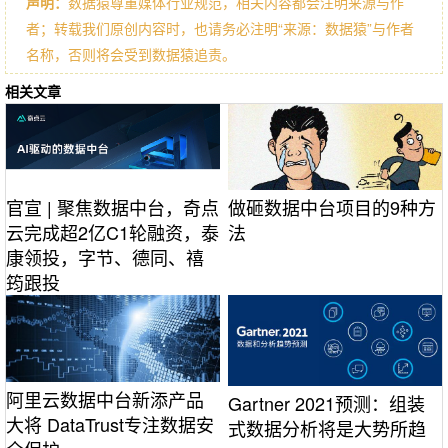
声明：
数据猿尊重媒体行业规范，相关内容都会注明来源与作
者；转载我们原创内容时，也请务必注明“来源：数据猿”与作者
名称，否则将会受到数据猿追责。
相关文章
官宣 | 聚焦数据中台，奇点
做砸数据中台项目的9种方
云完成超2亿C1轮融资，泰
法
康领投，字节、德同、禧
筠跟投
阿里云数据中台新添产品
Gartner 2021预测：组装
大将 DataTrust专注数据安
式数据分析将是大势所趋