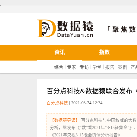
܄
数据猿
资讯
指数
|
|
|
|
|
|
综合
专家
专访
学堂
报告
案例
产
百分点科技&数据猿联合发布《2
百分点科技
|
2021-03-24
12:34
【数据猿导读】
百分点科技与中国权威的大数
分析，继发布《“数”看2021年“3•15征集令
《2021年央视3·15晚会舆情分析报告》