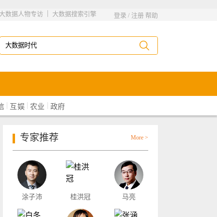
|
大数据人物专访
大数据搜索引擎
登录
/
注册
帮助
|
|
|
信
互娱
农业
政府
专家推荐
More >
涂子沛
桂洪冠
马亮