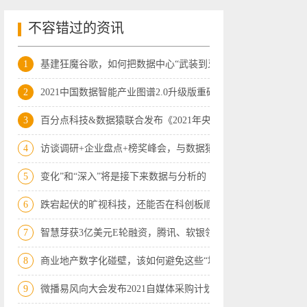
不容错过的资讯
1
基建狂魔谷歌，如何把数据中心“武装到牙
2
2021中国数据智能产业图谱2.0升级版重磅
3
百分点科技&数据猿联合发布《2021年央视
4
访谈调研+企业盘点+榜奖峰会，与数据猿
5
变化”和“深入”将是接下来数据与分析的
6
跌宕起伏的旷视科技，还能否在科创板顺利
7
智慧芽获3亿美元E轮融资，腾讯、软银领投
8
商业地产数字化碰壁，该如何避免这些“坑
9
微播易风向大会发布2021自媒体采购计划