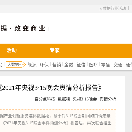
|
大数据行业活动
活动
专家
|
|
|
|
|
|
|
|
|
大数据+
品
能源
环保
营销
金融
征信
医疗
零售
交通
通
021年央视3·15晚会舆情分析报告》
百分点科技
数据猿
央视3·15晚会
舆情分析
据产业创新服务媒体数据猿，基于对3·15晚会期间的舆情走量
”》、《2021年央视3·15晚会事件预测分析》报告后，再次联合推出