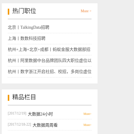
热门职位
More >
北京丨TalkingData招聘
上海丨数数科技招聘
杭州+上海+北京+成都丨蚂蚁金服大数据部招
聘
杭州丨阿里数据中台品牌团队四大职位虚位以
待
杭州丨数字浙江开启社招、校招，多岗位虚位
以待
精品栏目
[2017/12/19]
大数据24小时
More>
[2017/12/18-22]
大数据周周看
More>