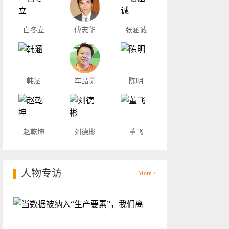
白冬立
傅志华
张涵诚
韩涵
车品觉
陈明
赵乾坤
刘德彬
董飞
人物专访
More >