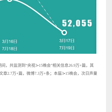
，共监测到“央视3•15晚会”相关信息26.9万+篇，其
文章2.7万+篇，微博7.3万+条；本届3•15晚会，次日声量