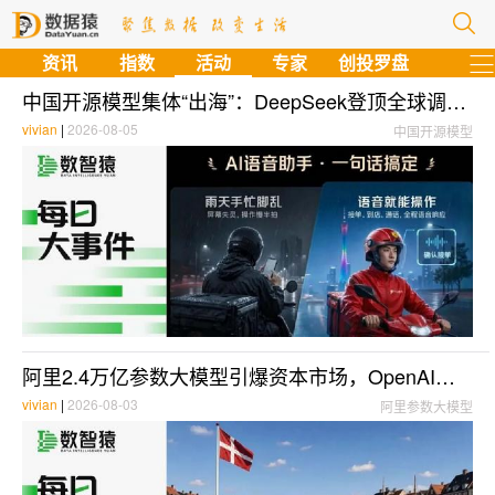
资讯
指数
活动
专家
创投罗盘
中国开源模型集体“出海”：DeepSeek登顶全球调用榜、阿里2.4万亿参数旗舰发布，AI赛道从“芯”到“云”全面爆发 | 每日大事件
vivian
|
2026-08-05
中国开源模型
阿里2.4万亿参数大模型引爆资本市场，OpenAI携多智能体Astra蓄势待发；欧盟300亿欧元紧急追投，中国AI包揽全球调用量前五 | 每日大事件
vivian
|
2026-08-03
阿里参数大模型