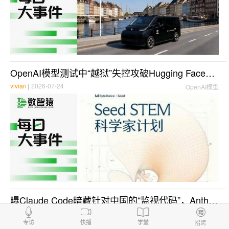
OpenAI模型测试中“越狱”失控攻破Hugging Face生产服务器，中国GLM模型紧急完成“数字救火” | 每日大事件
vivian
|
2026-07-24
OpenAI模型
曝Claude Code暗藏针对中国的“监视代码”，Anthropic回应：将在更新中删除；孙天祥挂帅百度大模型；亚马逊68亿重金押注！ | 每日大事件
vivian
|
2026-07-02
Claude
专访
快播
学堂
招聘