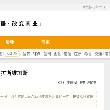
|
大数据行业活动
活动
专家
|
|
|
|
|
|
|
|
|
大数据+
品
能源
环保
营销
金融
征信
医疗
零售
交通
通
围”拉斯维加斯
CES
中国AI
拉斯维加斯
史册的一届，因为它是见证AI落地年度分水岭的一年，也被众多媒体