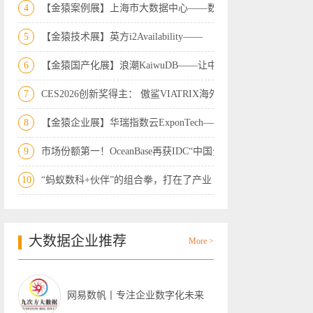
4
【金猿案例展】上海市大数据中心——数据
5
【金猿技术展】英方i2Availability——
6
【金猿国产化展】浪潮KaiwuDB——让中国
7
CES2026创新奖得主： 傲鲨VIATRIX海外首
8
【金猿企业展】华瑞指数云ExponTech——
9
市场份额第一！OceanBase再获IDC“中国分
10
“蚂蚁数科+伙伴”的组合拳，打在了产业
大数据企业推荐
More >
网易数帆丨专注企业数字化未来