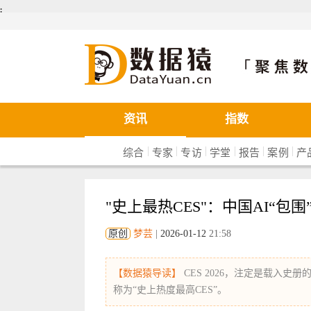
܄
数据猿
资讯
指数
|
|
|
|
|
|
综合
专家
专访
学堂
报告
案例
产
"史上最热CES"：中国AI“包
原创
梦芸
|
2026-01-12
21:58
【数据猿导读】
CES 2026，注定是载入
称为“史上热度最高CES”。