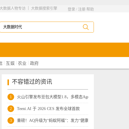
|
大数据人物专访
大数据搜索引擎
登录
/
注册
帮助
|
|
|
信
互娱
农业
政府
不容错过的资讯
1
火山引擎发布豆包大模型1.8，多模态Agen
2
Teeni.AI 于 2026 CES 发布全球首款
3
重磅！AQ升级为“蚂蚁阿福”：发力“健康