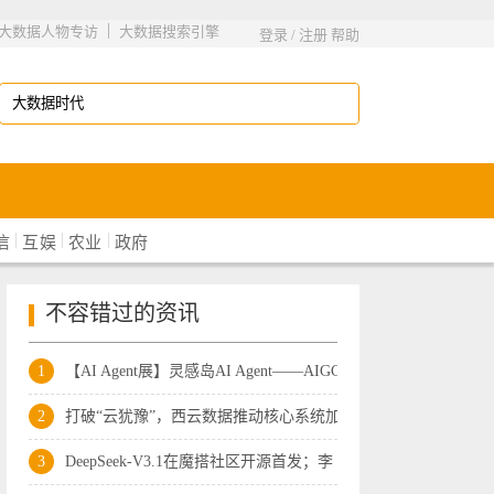
|
大数据人物专访
大数据搜索引擎
登录
/
注册
帮助
|
|
|
信
互娱
农业
政府
不容错过的资讯
1
【AI Agent展】灵感岛AI Agent——AIGC
2
打破“云犹豫”，西云数据推动核心系统加
3
DeepSeek-V3.1在魔搭社区开源首发；李