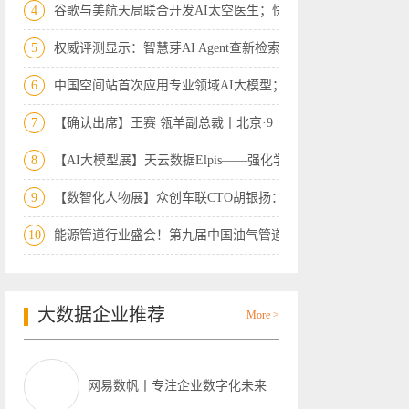
4
谷歌与美航天局联合开发AI太空医生；快手
5
权威评测显示：智慧芽AI Agent查新检索
6
中国空间站首次应用专业领域AI大模型；Ch
7
【确认出席】王赛 瓴羊副总裁丨北京·9
8
【AI大模型展】天云数据Elpis——强化学
9
【数智化人物展】众创车联CTO胡银扬：以
10
能源管道行业盛会！第九届中国油气管道完
大数据企业推荐
More >
网易数帆丨专注企业数字化未来