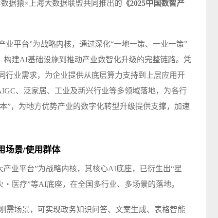
数据猿×
上海大数据
联盟共同推出的
《2025中国数智产
2大产业平台”为战略内核，通过深化“一地一策、一业一策”
，构建AI基础设施到推动产业数智化升级的完整链路。凭
悉不同行业需求，为企业提供从底层算力支持到上层应用开
IGC、泛家居、工业及新兴行业等多领域落地，为各行
样本”，为地方优势产业的数字化转型升级提供支撑，加速
用场景/使用群体
2大产业平台”为战略内核，其核心AI底座，已衍生出“星
・医疗”等AI底座，在全国多行业、多场景的落地。
频刚需场景，可实现政务知识问答、文案生成、表格智能