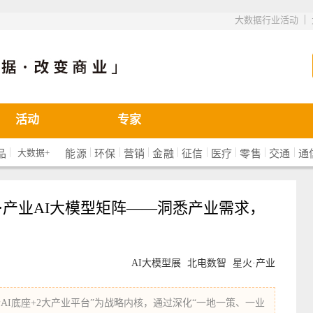
|
大数据行业活动
活动
专家
|
|
|
|
|
|
|
|
|
大数据+
品
能源
环保
营销
金融
征信
医疗
零售
交通
通
火·产业AI大模型矩阵——洞悉产业需求，
AI大模型展
北电数智
星火·产业
个AI底座+2大产业平台”为战略内核，通过深化“一地一策、一业