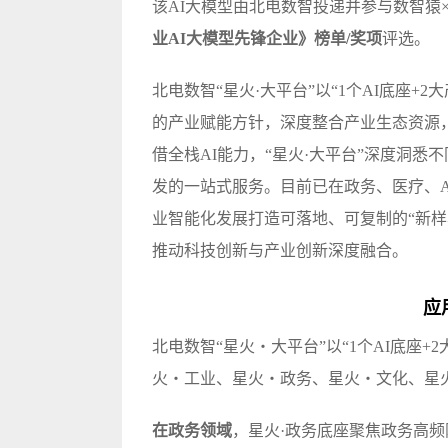
该AI大模型由北电数智投递并参与数智猿×
业AI大模型先锋企业》榜单/奖项
评选。
北电数智“星火·大平台”以“1个AI底座+
的产业赋能方针，深度整合产业生态资源
借全栈AI能力，“星火·大平台”深度洞
发的一站式服务。目前已在政务、医疗、A
业智能化发展打造可落地、可复制的“新
推动科技创新与产业创新深度融合。
应
北电数智“星火・大平台”以“1个AI底座+
火・工业、星火・政务、星火・文化、星火
在政务领域
，星火·政务底座聚焦政务高