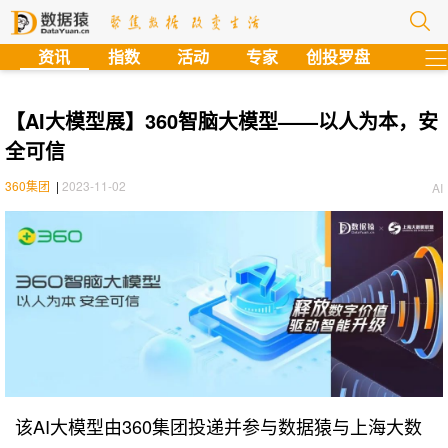
?
资讯
指数
活动
专家
创投罗盘
【AI大模型展】360智脑大模型——以人为本，安
全可信
360集团
|
2023-11-02
AI
该AI大模型由360集团投递并参与数据猿与
上海大数