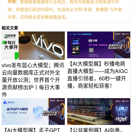
声明：
数据猿尊重媒体行业规范，相关内容都会注明来源与作
者；转载我们原创内容时，也请务必注明“来源：数据猿”与作者
名称，否则将会受到数据猿追责。
相关文章
【AI大模型展】秒播电商
vivo发布蓝心大模型；腾讯
直播大模型——成为AIGC
云向量数据库正式对外全
直播引领者，60秒一键开
量开放公测；世界首个开
播，商家轻松获客！
源贡献榜出炉丨每日大事
件
【AI大模型展】孟子GPT
【公益案例展】AI向善，