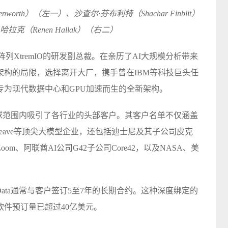
enworth）（左一）、沙查尔·芬布利特（Shachar Finblit）
拉克（Renen Hallak）（右二）
列XtremIO的研发副总裁。在亲历了AI大规模分析带来
架构的局限，选择离开大厂，携手曾在IBM等科技巨头任
专为现代数据中心和GPU加速而生的全新架构。
速在全球范围内吸引了各行业的头部客户。其客户名单不仅涵盖
Weave等顶尖大模型企业，还包括迪士尼及其子公司皮克
m、阿联酋AI公司G42子公司Core42，以及NASA、美
Data通常与客户签订5至7年的长期合约。这种深度绑定的
件预订量已超过40亿美元。