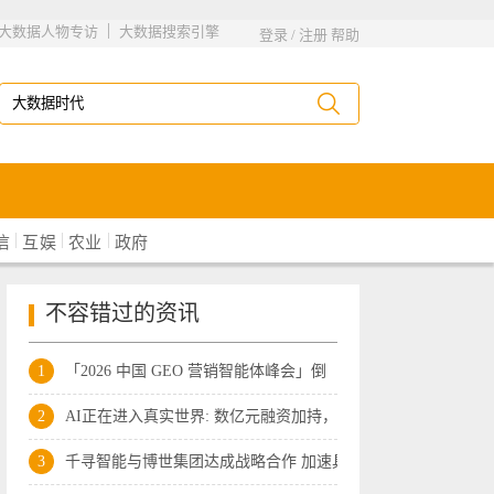
|
大数据人物专访
大数据搜索引擎
登录
/
注册
帮助
|
|
|
信
互娱
农业
政府
不容错过的资讯
1
「2026 中国 GEO 营销智能体峰会」倒
2
AI正在进入真实世界: 数亿元融资加持，
3
千寻智能与博世集团达成战略合作 加速具