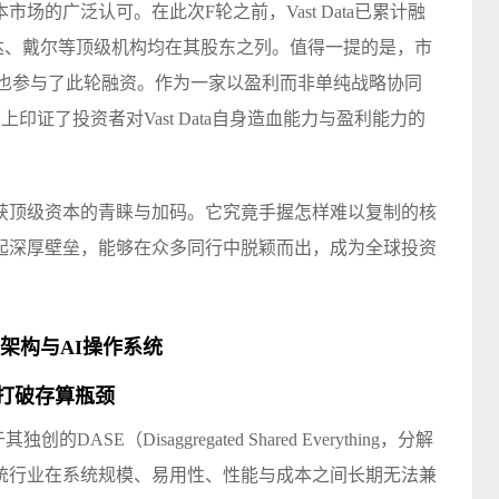
场的广泛认可。在此次F轮之前，Vast Data已累计融
伟达、戴尔等顶级机构均在其股东之列。值得一提的是，市
italG也参与了此轮融资。作为一家以盈利而非单纯战略协同
度上印证了投资者对Vast Data自身造血能力与盈利能力的
获顶级资本的青睐与加码。它究竟手握怎样难以复制的核
起深厚壁垒，能够在众多同行中脱颖而出，成为全球投资
？
E架构与AI操作系统
打破存算瓶颈
DASE（Disaggregated Shared Everything，分解
统行业在系统规模、易用性、性能与成本之间长期无法兼