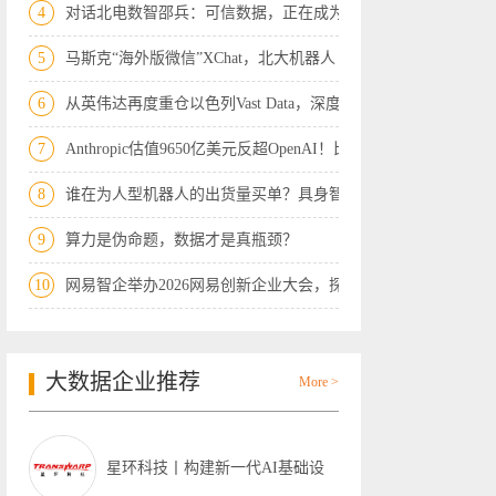
4
对话北电数智邵兵：可信数据，正在成为AI
5
马斯克“海外版微信”XChat，北大机器人
6
从英伟达再度重仓以色列Vast Data，深度
7
Anthropic估值9650亿美元反超OpenAI！比
8
谁在为人型机器人的出货量买单？具身智能
9
算力是伪命题，数据才是真瓶颈？
10
网易智企举办2026网易创新企业大会，探讨
大数据企业推荐
More >
星环科技丨构建新一代AI基础设