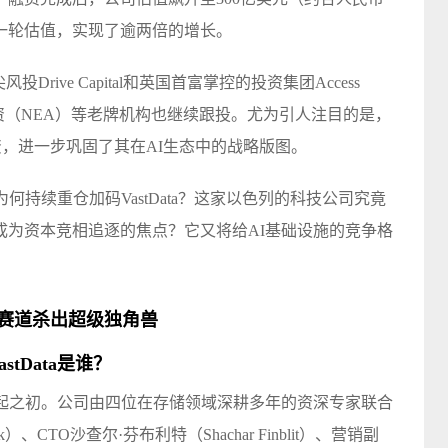
的上一轮估值，实现了逾两倍的增长。
rive Capital和英国首富掌控的投资集团Access
恩颐投资（NEA）等老牌机构也继续跟投。尤为引人注目的是，
资，进一步巩固了其在AI生态中的战略版图。
何持续重仓加码VastData？这家以色列的科技公司究竟
成为资本竞相追逐的焦点？它又将给AI基础设施的竞争格
建赛道杀出超级独角兽
astData是谁？
深度学习兴起之初。公司由四位在存储领域深耕多年的资深专家联合
k）、CTO沙查尔·芬布利特（Shachar Finblit）、营销副