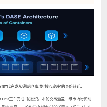
I时代完成从‘幕后仓库’到‘核心底座’的身份跃迁。
t Data宣布完成F轮融资。本轮交易涵盖一级市场增资与
。融资完成后，公司估值飙升至300亿美元（约合人民币