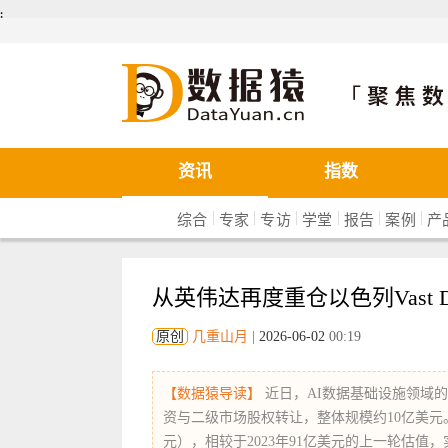
܄
数据猿
资讯
指数
|
|
|
|
|
|
综合
专家
专访
学堂
报告
案例
产
从英伟达再度重仓以色列Vast 
原创
几重山月
|
2026-06-02
00:19
【数据猿导读】
近日，AI数据基础设施领域的明
资与二级市场股权转让，整体规模约10亿美元。
元），相较于2023年91亿美元的上一轮估值