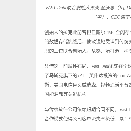
VAST Data联合创始人杰夫·登沃思（Jeff D
（中）、CEO雷宁·哈
创始人哈拉克此前曾担任戴尔EMC全闪存阵
的数据存储挑战后，他敏锐地意识到传统
职的三位联合创始人，从零开始打造一种
凭借这一前瞻性布局，Vast Data迅
了马斯克旗下的xAI、英伟达投资的Core
斯、美国电信巨头威瑞森、视频通话平台Zoo
国能源部等关键机构。
与传统软件公司依赖短期合同不同，Vast 
合作模式使得公司客户流失率极低，累计软