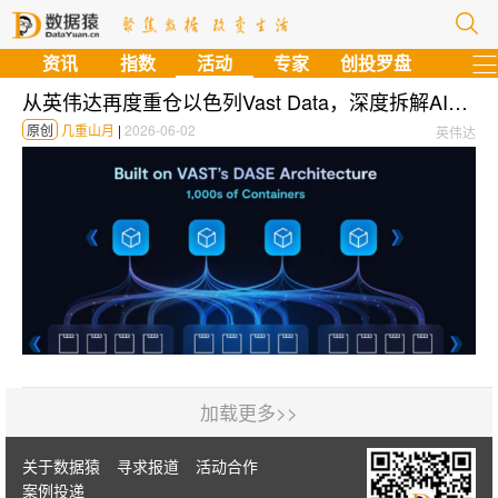
资讯
指数
活动
专家
创投罗盘
从英伟达再度重仓以色列Vast Data，深度拆解AI存储的万亿竞争格局
原创
几重山月
|
2026-06-02
英伟达
加载更多>>
关于数据猿
寻求报道
活动合作
案例投递