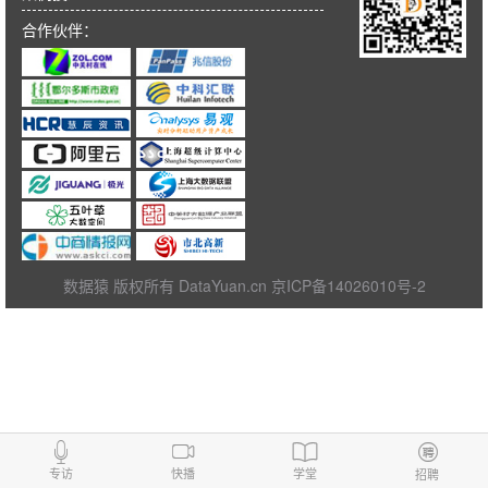
合作伙伴：
数据猿 版权所有 DataYuan.cn 京ICP备14026010号-2
专访
快播
学堂
招聘