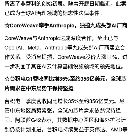
背离了非营利的创始初衷。随着开庭日期临近，此案
已成为全球AI治理领域的标志性法律事件。
☆CoreWeave牵手Anthropic，独揽九成头部AI厂商
CoreWeave与Anthropic达成深度合作，至此已与
OpenAI、Meta、Anthropic等九成头部AI厂商建立合
作关系。受消息提振，CoreWeave股价大涨11%，进
一步巩固了其在AI云计算基础设施领域的领先地位。
☆台积电Q1营收同比增35%至约356亿美元，全球芯
片需求在中东局势下保持坚挺
台积电一季度营收同比增长35%至约356亿美元。尽
管中东地区局势紧张，全球AI芯片需求依然保持稳
固。阿联酋G42表示，其数据中心园区和海外扩张计
划仍按计划推进。台积电持续受益于英伟达、AMD等