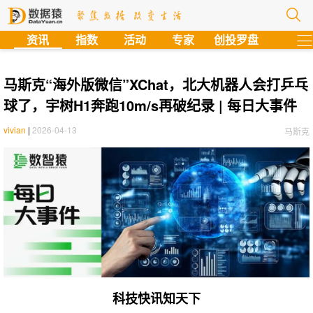
?
资讯
指数
活动
专家
创投罗盘
马斯克“海外版微信”XChat，北大机器人会打乒乓
球了，宇树H1奔跑10m/s再破纪录 | 每日大事件
vivian
|
2026-04-13
马斯克
科技快讯知天下