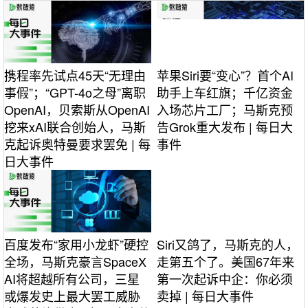
携程率先试点45天“无理由
苹果Siri要“变心”？首个AI
事假”；“GPT-4o之母”离职
助手上车红旗；千亿资金
OpenAI，贝索斯从OpenAI
入场芯片工厂；马斯克预
挖来xAI联合创始人，马斯
告Grok重大发布 | 每日大
克起诉奥特曼要求罢免 | 每
事件
日大事件
百度发布“家用小龙虾”硬控
Siri又鸽了，马斯克的人，
全场，马斯克豪言SpaceX
走第五个了。美国67年来
AI将超越所有公司，三星
第一次起诉中企：你必须
或爆发史上最大罢工威胁
卖掉 | 每日大事件