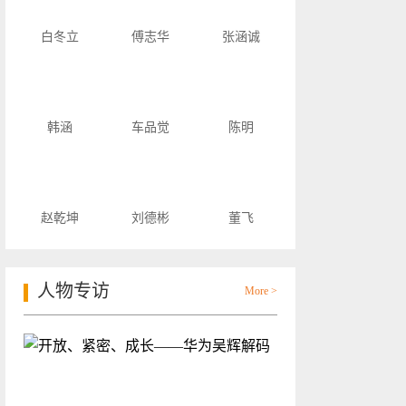
白冬立
傅志华
张涵诚
韩涵
车品觉
陈明
赵乾坤
刘德彬
董飞
人物专访
More >