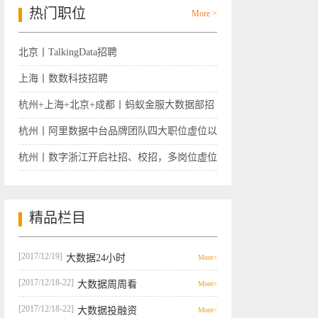
热门职位
More >
北京丨TalkingData招聘
上海丨数数科技招聘
杭州+上海+北京+成都丨蚂蚁金服大数据部招
聘
杭州丨阿里数据中台品牌团队四大职位虚位以
待
杭州丨数字浙江开启社招、校招，多岗位虚位
以待
精品栏目
[2017/12/19]
大数据24小时
More>
[2017/12/18-22]
大数据周周看
More>
[2017/12/18-22]
大数据投融资
More>