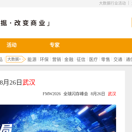
|
大数据行业活动
活动
专家
|
|
|
|
|
|
|
|
|
大数据+
品
能源
环保
营销
金融
征信
医疗
零售
交通
通
8月26日
武汉
FMW2026
全球闪存峰会
8月26日
武汉