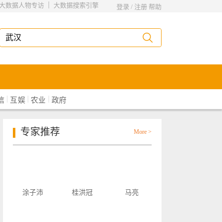
|
大数据人物专访
大数据搜索引擎
登录
/
注册
帮助
|
|
|
信
互娱
农业
政府
专家推荐
More >
涂子沛
桂洪冠
马亮