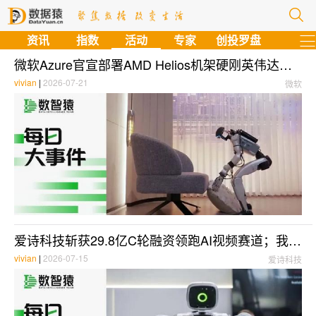
资讯
指数
活动
专家
创投罗盘
微软Azure官宣部署AMD Helios机架硬刚英伟达，谷歌“Frozen v2”芯片2028年落地效率飙升10倍，WAIC351款全球首发震慑外媒 | 每日大事件
vivian
|
2026-07-21
微软
爱诗科技斩获29.8亿C轮融资领跑AI视频赛道；我国14nm自研AI芯片实现520万亿次算力突破，字节跳动悄然入局自动驾驶| 每日大事件
vivian
|
2026-07-15
爱诗科技