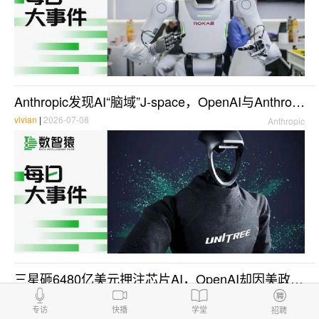
Anthropic发现AI“脑域”J-space，OpenAI与Anthropic联合预警“智能爆炸”；DeepSeek被曝自研芯片欲摆脱英伟达依赖 | 每日大事件
vivian
|
2026-07-08
Anthropic
三星砸6480亿美元押注芯片AI，OpenAI却因美政府限令仅向少数伙伴开放GPT-5.6；北大携手DeepSeek开源提速超60% | 每日大事件
vivian
|
2026-06-30
三星
专访
快播
学堂
招聘