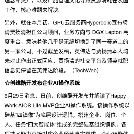
理念冲突），以及产品管理文化导致资源消耗在表面
工作、核心难题未解决。
另外，就在本月初，GPU云服务商Hyperbolic宣布聘
请贾扬清担任公司顾问，业务方向与 DGX Lepton 高
度重合，意味着他几乎是无缝切换到了同一赛道上的
另一家公司。不过
截至发稿，英伟达与贾扬清本人均
未
对此作出正式回应
，贾扬清的社交平台及领英就职
信息仍停留在英伟达阶段。（TechWeb）
☆创维酷开发布企业AI操作系统
6月29日消息，日前，创维酷开发布并解读了Happy
Work AIOS Lite MVP企业AI操作系统。该操作系统以
硅基“四镜像”为底层设计逻辑，搭建企业、岗位、个
人、任务“四大智能体”组成的完整硅基组织镜像，各
项技术能力直接对应企业经营真实需求。企业智能体