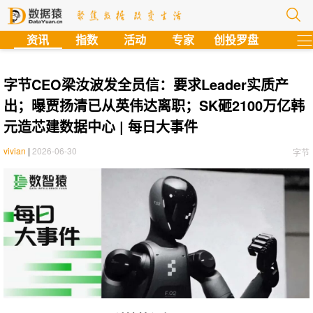
?
资讯
指数
活动
专家
创投罗盘
字节CEO梁汝波发全员信：要求Leader实质产
出；曝贾扬清已从英伟达离职；SK砸2100万亿韩
元造芯建数据中心 | 每日大事件
vivian
|
2026-06-30
字节