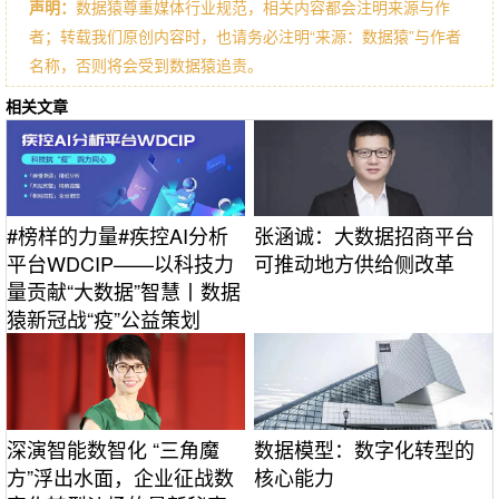
声明：
数据猿尊重媒体行业规范，相关内容都会注明来源与作
者；转载我们原创内容时，也请务必注明“来源：数据猿”与作者
名称，否则将会受到数据猿追责。
相关文章
#榜样的力量#疾控AI分析
张涵诚：大数据招商平台
平台WDCIP——以科技力
可推动地方供给侧改革
量贡献“大数据”智慧丨数据
猿新冠战“疫”公益策划
深演智能数智化 “三角魔
数据模型：数字化转型的
方”浮出水面，企业征战数
核心能力