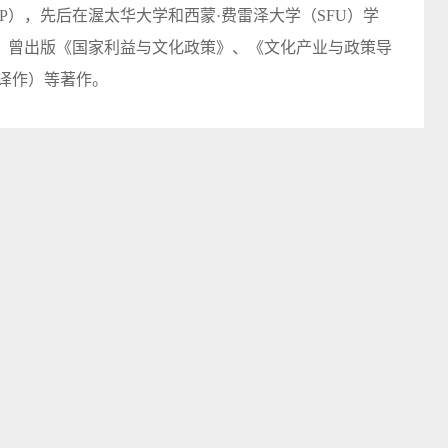
EP），先后在渥太华大学和西蒙·费雷泽大学（SFU）学
，曾出版《国家利益与文化政策》、《文化产业与政策导
译作）等著作。
建更加完善的要素市场化配置体制机制的意见》，其中一大
件。继去年11月中国共产党十九届四中全会提出，数据可
》是首次勾勒数据生产要素的基本政策。
有何深意？《意见》中所提出的举措又该如何落实？针对
据产业发展及数据监管走向，我们
采访
了励讯集团中国区