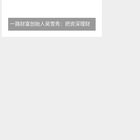
一路财富创始人吴雪秀：把资深理财
活动推荐
More >
2018 上海国际大数据产业高
2018-12-03
2018上海国际计算机网络及信
2018-12-03
中国国际信息通信展览会将于
2018-09-26
第五届FEA消费金融国际峰会6
2018-06-21
第五届FEA消费金融国际峰会
2018-06-21
“无界区块链技术峰会2018”
2018-06-14