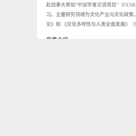
赴加拿大参加“中加学者交流项目”（CCS
习。主要研究领域为文化产业与文化政策
论》和 《文化多样性与人类全面发展》（
背景介绍
4月9日中共中央、国务院发布《关于构
亮点是数据作为新型生产要素写入中央文
作为生产要素按贡献参与分配后，《意见
作为新型生产要素，数据被写入中央文件
这些问题以及《意见》出台后中国的大数
高级副总裁张玉国先生。
本期要点提炼