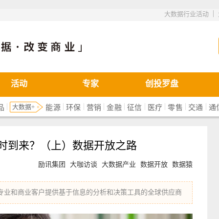
|
大数据行业活动
活动
专家
创投罗盘
|
|
|
|
|
|
|
|
|
大数据+
品
能源
环保
营销
金融
征信
医疗
零售
交通
通
何时到来？（上）数据开放之路
励讯集团
大咖访谈
大数据产业
数据开放
数据猿
为专业和商业客户提供基于信息的分析和决策工具的全球供应商