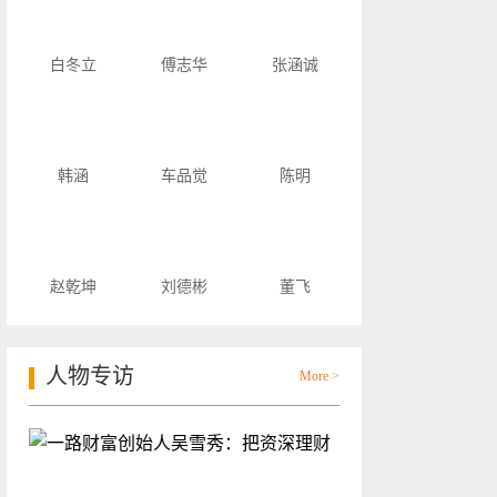
白冬立
傅志华
张涵诚
韩涵
车品觉
陈明
赵乾坤
刘德彬
董飞
人物专访
More >