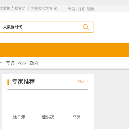
|
大数据人物专访
大数据搜索引擎
登录
/
注册
帮助
|
|
|
信
互娱
农业
政府
专家推荐
More >
涂子沛
桂洪冠
马亮