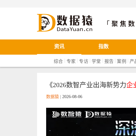
数据猿
资讯
指数
|
|
|
|
|
|
综合
专家
专访
学堂
报告
案例
产
《2026数智产业出海新势力
企
数据猿
|
2026-08-06