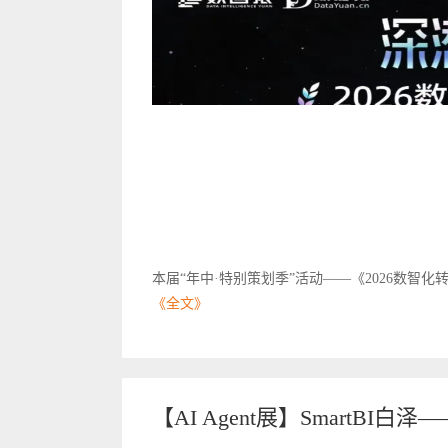
本届“年中·特别策划季”活动——《2026数智
《全文》
【AI Agent展】SmartBI白泽