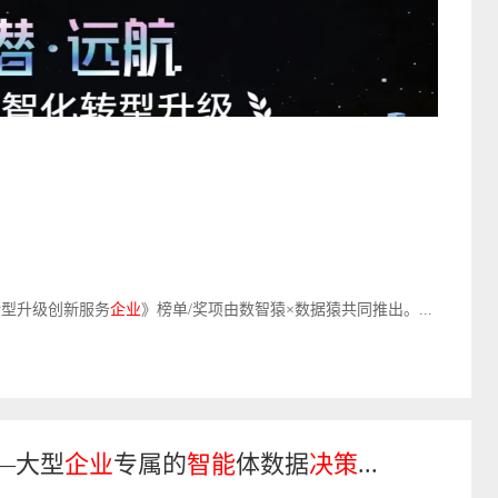
化转型升级创新服务
企业
》榜单/奖项由数智猿×数据猿共同推出。...
——大型
企业
专属的
智能
体数据
决策
...