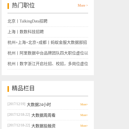
热门职位
More >
北京丨TalkingData招聘
上海丨数数科技招聘
杭州+上海+北京+成都丨蚂蚁金服大数据部招
聘
杭州丨阿里数据中台品牌团队四大职位虚位以
待
杭州丨数字浙江开启社招、校招，多岗位虚位
以待
精品栏目
[2017/12/19]
大数据24小时
More>
[2017/12/18-22]
大数据周周看
More>
[2017/12/18-22]
大数据投融资
More>