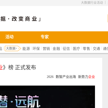
|
大数据行业活动
活动
专家
|
|
|
|
|
|
|
|
|
大数据+
品
能源
环保
营销
金融
征信
医疗
零售
交通
通
业
》榜 正式发布
2026
数智产业出海
新势力
企业