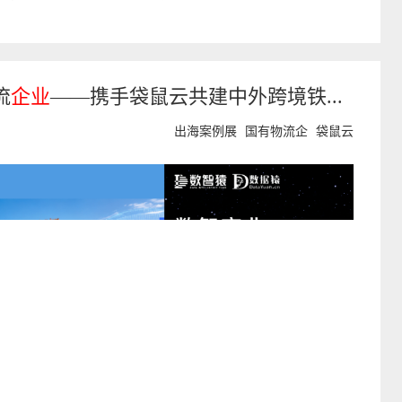
流
企业
——携手袋鼠云共建中外跨境铁...
出海案例展
国有物流企
袋鼠云