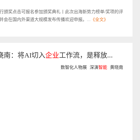
京举行颁奖点击可报名参加颁奖典礼丨此次出海新势力榜单/奖项的评
会在国内外渠道大规模发布传播欢迎申报。...
《全文》
晓南：将AI切入
企业
工作流，是释放...
数智化人物展
深演
智能
黄晓南