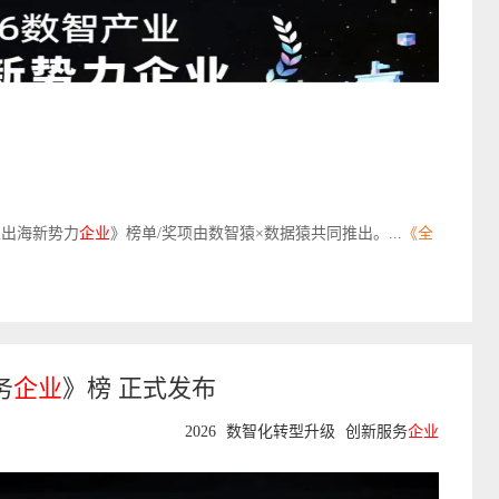
业出海新势力
企业
》榜单/奖项由数智猿×数据猿共同推出。...
《全
务
企业
》榜 正式发布
2026
数智化转型升级
创新服务
企业