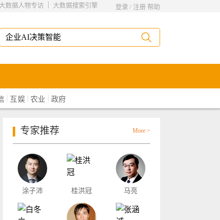
|
大数据人物专访
大数据搜索引擎
登录
/
注册
帮助
|
|
|
信
互娱
农业
政府
专家推荐
More >
涂子沛
桂洪冠
马亮