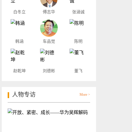
白冬立
傅志华
张涵诚
韩涵
车品觉
陈明
赵乾坤
刘德彬
董飞
人物专访
More >