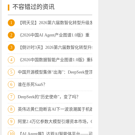
不容错过的资讯
1
【明天见】2026第六届数智化转型升级发展
2
《2026中国AI Agent产业图谱1.0版》重
3
【倒计时3天】2026第六届数智化转型升级
4
《2026中国数据智能产业图谱1.0版》重磅
5
中国开源模型集体“出海”：DeepSeek登顶
6
谁在杀死SaaS？
7
DeepSeek的“历史使命”，变了吗？
8
英伟达黄仁勋断言AI下一波浪潮属于机器人
9
阿里2.4万亿参数大模型引爆资本市场，Op
10
【AI Agent展】达观AI智能体平台——可