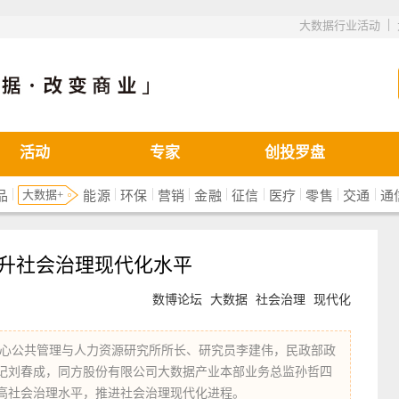
|
大数据行业活动
活动
专家
创投罗盘
|
|
|
|
|
|
|
|
|
大数据+
品
能源
环保
营销
金融
征信
医疗
零售
交通
通
提升社会治理现代化水平
数博论坛
大数据
社会治理
现代化
心公共管理与人力资源研究所所长、研究员李建伟，民政部政
记刘春成，同方股份有限公司大数据产业本部业务总监孙哲四
高社会治理水平，推进社会治理现代化进程。