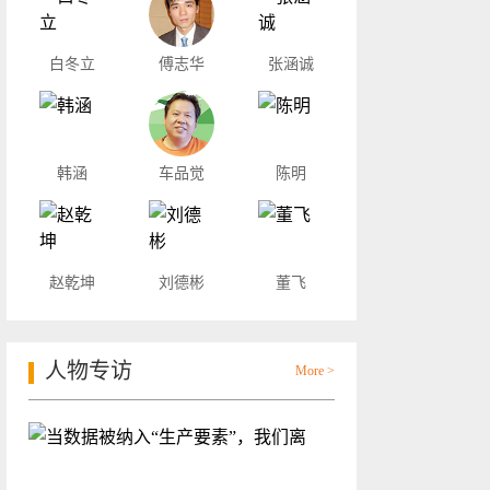
白冬立
傅志华
张涵诚
韩涵
车品觉
陈明
赵乾坤
刘德彬
董飞
人物专访
More >