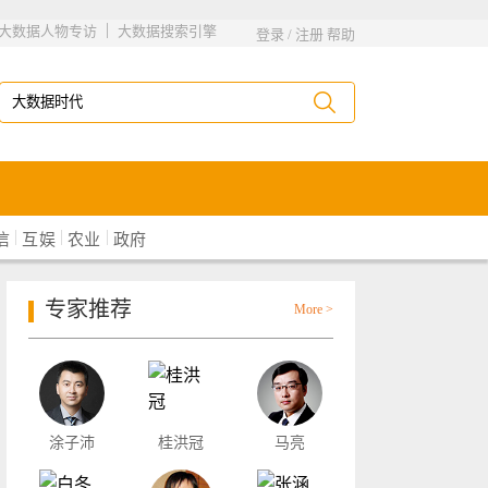
|
大数据人物专访
大数据搜索引擎
登录
/
注册
帮助
|
|
|
信
互娱
农业
政府
专家推荐
More >
涂子沛
桂洪冠
马亮