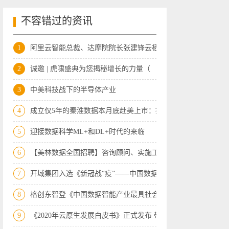
不容错过的资讯
1
阿里云智能总裁、达摩院院长张建锋云栖大
2
诚邀 | 虎啸盛典为您揭秘增长的力量（
3
中美科技战下的半导体产业
4
成立仅5年的秦淮数据本月底赴美上市：拟
5
迎接数据科学ML+和DL+时代的来临
6
【美林数据全国招聘】咨询顾问、实施工程
7
开域集团入选《新冠战“疫”——中国数据
8
格创东智登《中国数据智能产业最具社会责
9
《2020年云原生发展白皮书》正式发布 带