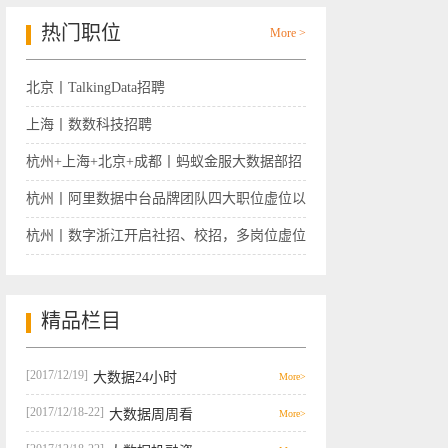
热门职位
More >
北京丨TalkingData招聘
上海丨数数科技招聘
杭州+上海+北京+成都丨蚂蚁金服大数据部招
聘
杭州丨阿里数据中台品牌团队四大职位虚位以
待
杭州丨数字浙江开启社招、校招，多岗位虚位
以待
精品栏目
[2017/12/19]
大数据24小时
More>
[2017/12/18-22]
大数据周周看
More>