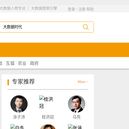
|
大数据人物专访
大数据搜索引擎
登录
/
注册
帮助
|
|
|
信
互娱
农业
政府
专家推荐
More >
涂子沛
桂洪冠
马亮