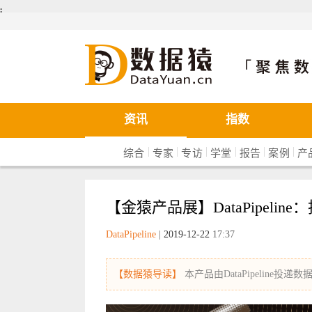
܄
数据猿
资讯
指数
|
|
|
|
|
|
综合
专家
专访
学堂
报告
案例
产
【金猿产品展】DataPipeli
DataPipeline
|
2019-12-22
17:37
【数据猿导读】
本产品由DataPipeline投递