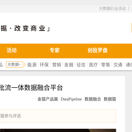
|
大数据行业活动
活动
专家
创投罗盘
|
|
|
|
|
|
|
|
|
大数据+
品
能源
环保
营销
金融
征信
医疗
零售
交通
通
ne：批流一体数据融合平台
金猿产品展
DataPipeline
数据融合
数据猿
数据猿参与评选