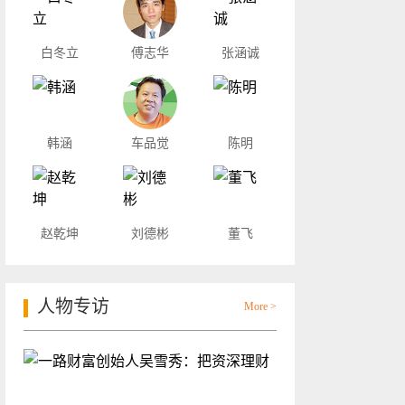
白冬立
傅志华
张涵诚
韩涵
车品觉
陈明
赵乾坤
刘德彬
董飞
人物专访
More >