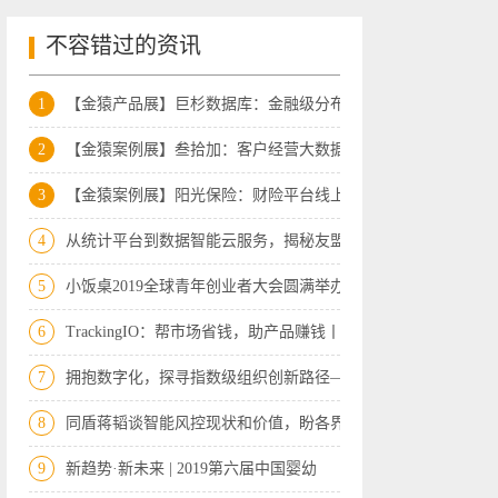
不容错过的资讯
1
【金猿产品展】巨杉数据库：金融级分布式
2
【金猿案例展】叁拾加：客户经营大数据平
3
【金猿案例展】阳光保险：财险平台线上数
4
从统计平台到数据智能云服务，揭秘友盟+
5
小饭桌2019全球青年创业者大会圆满举办，
6
TrackingIO：帮市场省钱，助产品赚钱丨金
7
拥抱数字化，探寻指数级组织创新路径——
8
同盾蒋韬谈智能风控现状和价值，盼各界宽
9
新趋势·新未来 | 2019第六届中国婴幼