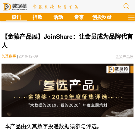
?
资讯
指数
活动
专家
创投罗盘
【金猿产品展】JoinShare：让会员成为品牌代言
人
久其数字
|
2019-12-09
金猿产品展
本产品由久其数字投递数据猿参与评选。