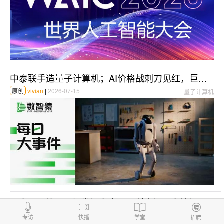
中泰联手造量子计算机；AI价格战刺刀见红，巨头万亿美元豪赌引官方预警；A股“AI链”业绩狂飙1700% | 每日大事件
原创
vivian
|
2026-07-15
量子计算机
距离AI硬件入口爆发还有多远，科大讯飞在澳门给出了答案
原创
陆易斯
|
2026-06-15
AI硬件
专访
快播
学堂
招聘