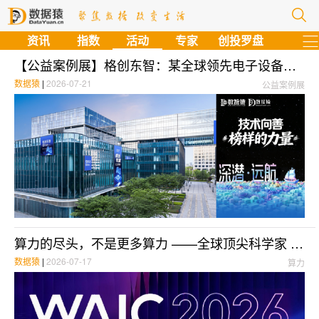
资讯
指数
活动
专家
创投罗盘
【公益案例展】格创东智：某全球领先电子设备及AI硬件企业打造整厂EMS智慧能碳管理系统
数据猿
|
2026-07-21
公益案例展
算力的尽头，不是更多算力 ——全球顶尖科学家 7 月 18 日聚首上海，共议 AI 时代的“未来计算”
数据猿
|
2026-07-17
算力