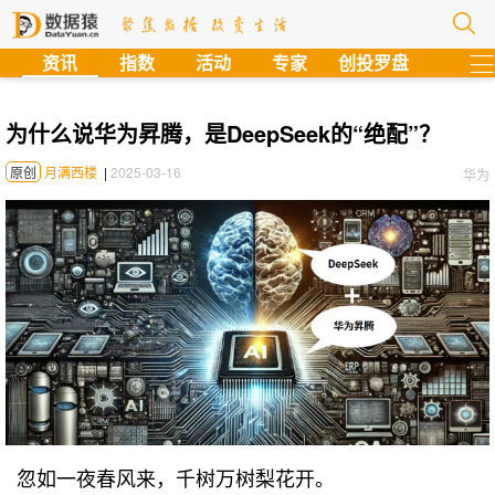
?
资讯
指数
活动
专家
创投罗盘
为什么说华为昇腾，是DeepSeek的“绝配”？
原创
月满西楼
|
2025-03-16
华为
忽如一夜春风来，千树万树梨花开。