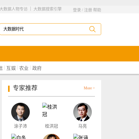
|
大数据人物专访
大数据搜索引擎
登录
/
注册
帮助
|
|
|
信
互娱
农业
政府
专家推荐
More >
涂子沛
桂洪冠
马亮