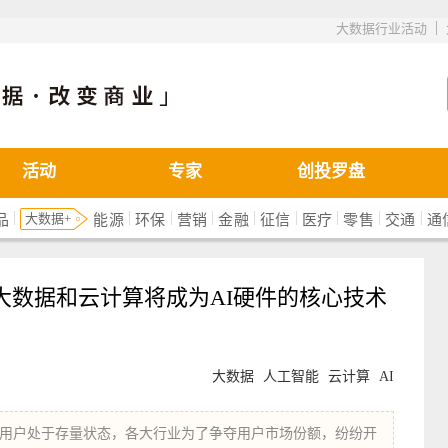
|
大数据行业活动
活动
专家
创投罗盘
|
|
|
|
|
|
|
|
|
大数据+
品
能源
环保
营销
金融
征信
医疗
零售
交通
通
大数据和云计算将成为AI硬件的核心技术
大数据
人工智能
云计算
AI
行业用户处于存量状态，各大行业为了争夺用户市场份额，纷纷开