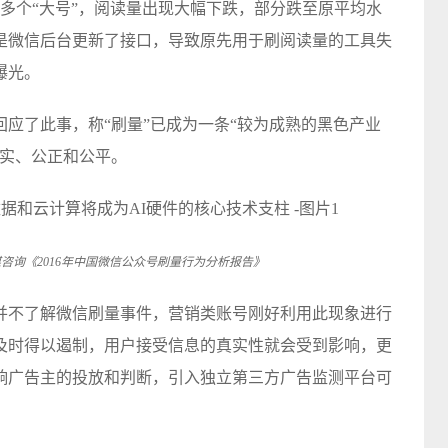
台的多个“大号”，阅读量出现大幅下跌，部分跌至原平均水
是微信后台更新了接口，导致原先用于刷阅读量的工具失
曝光。
回应了此事，称“刷量”已成为一条“较为成熟的黑色产业
真实、公正和公平。
rch艾媒咨询《2016年中国微信公众号刷量行为分析报告》
并不了解微信刷量事件，营销类账号刚好利用此现象进行
及时得以遏制，用户接受信息的真实性就会受到影响，更
响广告主的投放和判断，引入独立第三方广告监测平台可