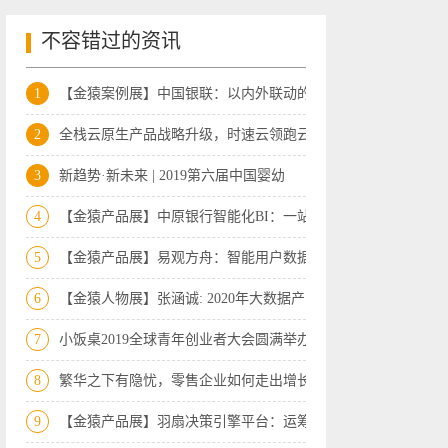
不容错过的资讯
1
【金猿案例展】中国银联：以内外联动的数
2
全栈云原生产品战略升级，时速云领跑云原
3
新趋势·新未来 | 2019第六届中国婴幼
4
【金猿产品展】中原银行智能化BI：一站式
5
【金猿产品展】易观方舟：智能用户数据中
6
【金猿人物展】张涵诚: 2020年大数据产
7
小饭桌2019全球青年创业者大会圆满举办，
8
繁华之下有隐忧，零售企业如何走出增长困
9
【金猿产品展】羽扇决策引擎平台：运筹帷