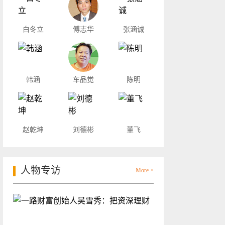
白冬立
傅志华
张涵诚
韩涵
车品觉
陈明
赵乾坤
刘德彬
董飞
人物专访
More >