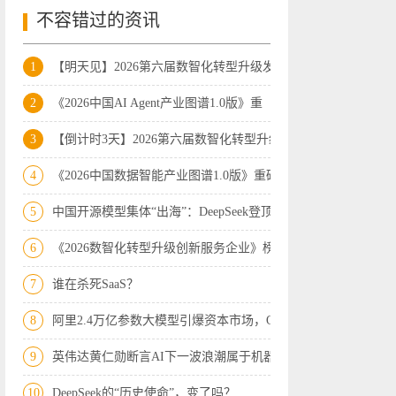
不容错过的资讯
1
【明天见】2026第六届数智化转型升级发展
2
《2026中国AI Agent产业图谱1.0版》重
3
【倒计时3天】2026第六届数智化转型升级
4
《2026中国数据智能产业图谱1.0版》重磅
5
中国开源模型集体“出海”：DeepSeek登顶
6
《2026数智化转型升级创新服务企业》榜
7
谁在杀死SaaS？
8
阿里2.4万亿参数大模型引爆资本市场，Op
9
英伟达黄仁勋断言AI下一波浪潮属于机器人
10
DeepSeek的“历史使命”，变了吗？