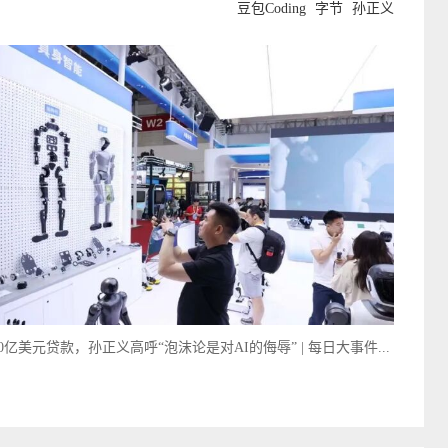
豆包Coding
字节
孙正义
0亿美元贷款，孙正义高呼“泡沫论是对AI的侮辱” | 每日大事件...