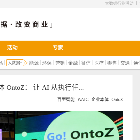
|
大数据行业活动
活动
专家
|
|
|
|
|
|
|
|
|
大数据+
品
能源
环保
营销
金融
征信
医疗
零售
交通
通
ntoZ： 让 AI 从执行任...
百型智能
WAIC
企业本体
OntoZ