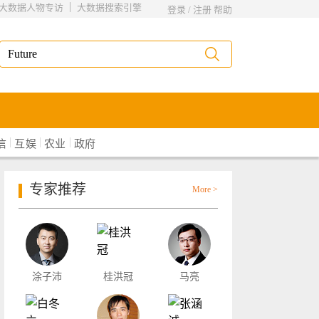
|
大数据人物专访
大数据搜索引擎
登录
/
注册
帮助
|
|
|
信
互娱
农业
政府
专家推荐
More >
涂子沛
桂洪冠
马亮