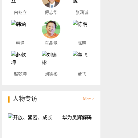
白冬立
傅志华
张涵诚
韩涵
车品觉
陈明
赵乾坤
刘德彬
董飞
人物专访
More >