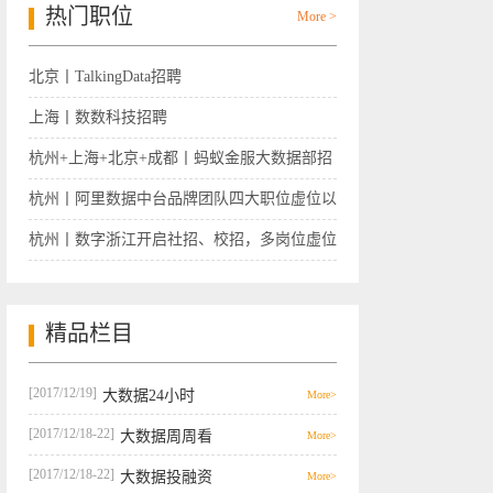
热门职位
More >
北京丨TalkingData招聘
上海丨数数科技招聘
杭州+上海+北京+成都丨蚂蚁金服大数据部招
聘
杭州丨阿里数据中台品牌团队四大职位虚位以
待
杭州丨数字浙江开启社招、校招，多岗位虚位
以待
精品栏目
[2017/12/19]
大数据24小时
More>
[2017/12/18-22]
大数据周周看
More>
[2017/12/18-22]
大数据投融资
More>