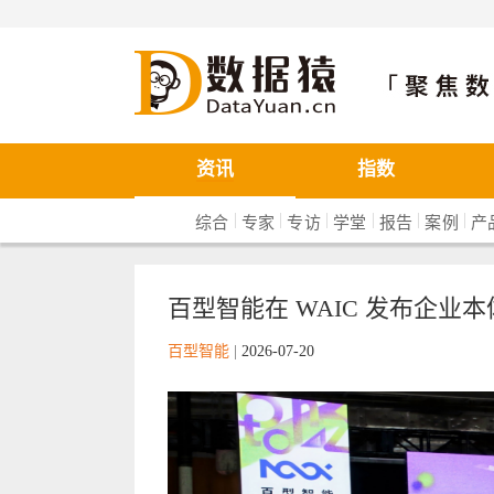
数据猿
资讯
指数
|
|
|
|
|
|
综合
专家
专访
学堂
报告
案例
产
百型智能在 WAIC 发布企业本体 O
百型智能
|
2026-07-20