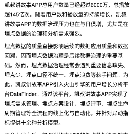
凯叔讲故事APP总用户数量已经超过6000万，总播放
超145亿次。随着用户数和播放量的持续增长，凯叔
讲故事APP的数据治理压力也在与日俱增，尤其是在
埋点数据的治理和分析需求强烈。
埋点数据的质量直接影响后续的数据应用质量和数据
回溯，因而埋点数据治理是后续数据治理的重要基
础。然而，埋点数据治理经常会遇到重要信息缺失、
埋点少、埋点口径不统一、埋点浪费等棘手问题。为
此，凯叔讲故事APP引入火山引擎的用户增长分析平
台DataFinder。通过该平台，凯叔讲故事APP实现了
埋点需求管理、埋点方案设计、埋点评审、埋点生命
周期管理等全流程的线上化与自动化，并针对异动指
标提供十余种分析模型。