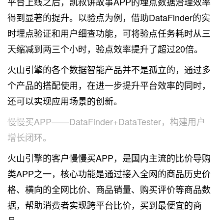
平台上线之后，凯叔讲故事APP的埋点数据治理效率
得到显著的提升。以验点为例，借助DataFinder的实
时埋点验证和用户细查功能，可将验点任务耗时从三
天缩减到两三个小时，验点效率提升了超过20倍。
火山引擎的各个数据智能产品并不是孤立的，通过多
个产品的搭配使用，在进一步提升平台效率的同时，
还可以实现应用场景的创新。
慢慢买APP——DataFinder+DataTester，构建用户
增长闭环。
火山引擎的客户慢慢买APP，是国内主流的比价导购
类APP之一，核心功能是通过接入全网的商品历史价
格、横向的全网比价、商品销量、购买评价等商品数
据，帮助消费者实现跨平台比价，买到最便宜的商