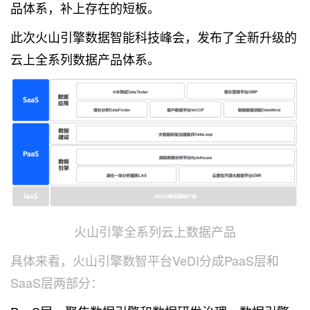
品体系，补上存在的短板。
此次火山引擎数据智能科技峰会，发布了全新升级的
云上全系列数据产品体系。
火山引擎全系列云上数据产品
具体来看，火山引擎数智平台VeDI分成PaaS层和
SaaS层两部分：