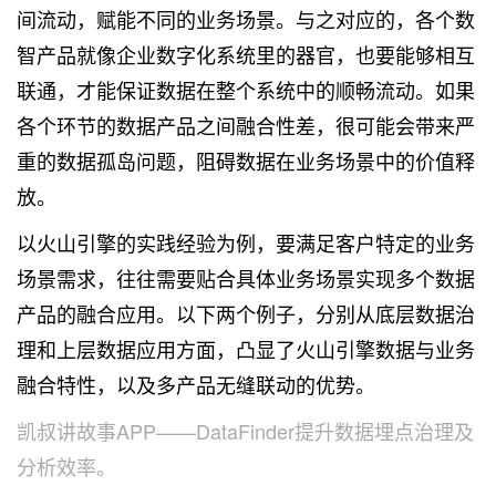
间流动，赋能不同的业务场景。与之对应的，各个数
智产品就像企业数字化系统里的器官，也要能够相互
联通，才能保证数据在整个系统中的顺畅流动。如果
各个环节的数据产品之间融合性差，很可能会带来严
重的数据孤岛问题，阻碍数据在业务场景中的价值释
放。
以火山引擎的实践经验为例，要满足客户特定的业务
场景需求，往往需要贴合具体业务场景实现多个数据
产品的融合应用。以下两个例子，分别从底层数据治
理和上层数据应用方面，凸显了火山引擎数据与业务
融合特性，以及多产品无缝联动的优势。
凯叔讲故事APP——DataFinder提升数据埋点治理及
分析效率。