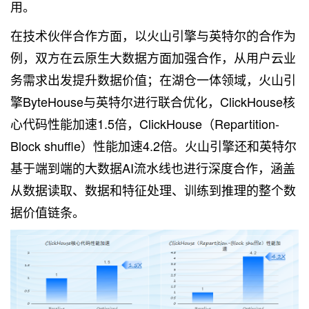
用。
在技术伙伴合作方面，以火山引擎与英特尔的合作为
例，双方在云原生大数据方面加强合作，从用户云业
务需求出发提升数据价值；在湖仓一体领域，火山引
擎ByteHouse与英特尔进行联合优化，ClickHouse核
心代码性能加速1.5倍，ClickHouse（Repartition-
Block shuffle）性能加速4.2倍。火山引擎还和英特尔
基于端到端的大数据AI流水线也进行深度合作，涵盖
从数据读取、数据和特征处理、训练到推理的整个数
据价值链条。