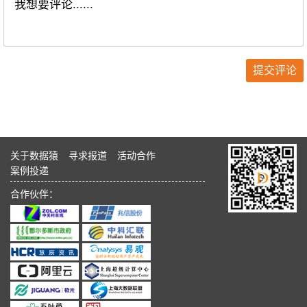
关于数据猿
寻求报道
活动合作
案例投递
合作伙伴：