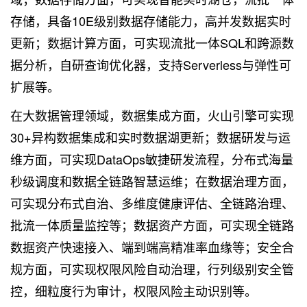
存储，具备10E级别数据存储能力，高并发数据实时
更新；数据计算方面，可实现流批一体SQL和跨源数
据分析，自研查询优化器，支持Serverless与弹性可
扩展等。
在大数据管理领域，数据集成方面，火山引擎可实现
30+异构数据集成和实时数据湖更新；数据研发与运
维方面，可实现DataOps敏捷研发流程，分布式海量
秒级调度和数据全链路智慧运维；在数据治理方面，
可实现分布式自治、多维度健康评估、全链路治理、
批流一体质量监控等；数据资产方面，可实现全链路
数据资产快速接入、端到端高精准率血缘等；安全合
规方面，可实现权限风险自动治理，行列级别安全管
控，细粒度行为审计，权限风险主动识别等。