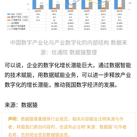
中国数字产业化与产业数字化的内部结构 数据来
源：信通院 数据猿整理
可以说，企业的数字化增长潜能巨大。通过数据智能
的技术赋能，用数据赋能业务，可以进一步释放产业
数字化的增长潜能，推动我国数字经济的发展。
来源：数据猿
声明：
数据猿尊重媒体行业规范，相关内容都会注明来源与作
者；转载我们原创内容时，也请务必注明“来源：数据猿”与作者
名称，否则将会受到数据猿追责。