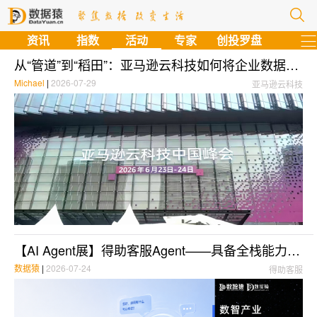
资讯
指数
活动
专家
创投罗盘
从“管道”到“稻田”：亚马逊云科技如何将企业数据重构为价值之源
Michael
|
2026-07-29
亚马逊云科技
【AI Agent展】得助客服Agent——具备全栈能力的企业级客服Agent
数据猿
|
2026-07-24
得助客服