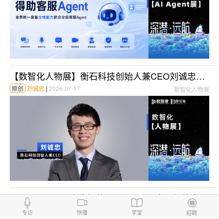
【数智化人物展】衡石科技创始人兼CEO刘诚忠：2026 企业数智化转型要走人机协同深潜之路
原创
刘诚忠
|
2026-07-17
数智化人物展
【AI Agent展】奇点智能DeciAGI——全天候待命的数据分析及智能应用智囊
数据猿
|
2026-07-14
AI
专访
快播
学堂
招聘