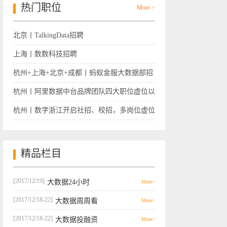
热门职位
More >
北京丨TalkingData招聘
上海丨数数科技招聘
杭州+上海+北京+成都丨蚂蚁金服大数据部招
聘
杭州丨阿里数据中台品牌团队四大职位虚位以
待
杭州丨数字浙江开启社招、校招，多岗位虚位
以待
精品栏目
[2017/12/19]
大数据24小时
More>
[2017/12/18-22]
大数据周周看
More>
[2017/12/18-22]
大数据投融资
More>