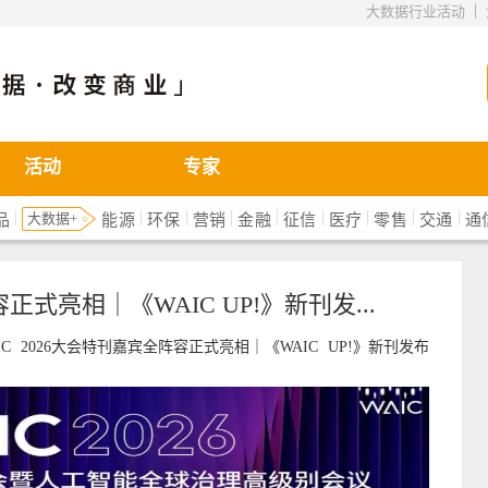
|
大数据行业活动
活动
专家
|
|
|
|
|
|
|
|
|
大数据+
品
能源
环保
营销
金融
征信
医疗
零售
交通
通
正式亮相｜《WAIC UP!》新刊发...
IC
2026大会特刊嘉宾全阵容正式亮相｜《WAIC
UP!》新刊发布