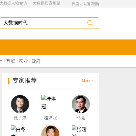
|
大数据人物专访
大数据搜索引擎
登录
/
注册
帮助
|
|
|
信
互娱
农业
政府
专家推荐
More >
涂子沛
桂洪冠
马亮