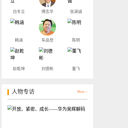
白冬立
傅志华
张涵诚
韩涵
车品觉
陈明
赵乾坤
刘德彬
董飞
人物专访
More >