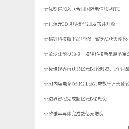
☆优刻得加入联合国国际电信联盟ITU
☆讯混元3D世界模型2.0发布并开源
☆韬钰科技旗下品牌能师高徒AI获天使轮
☆金沙江创投领投，法律科技新星慧多宝法律
☆极佳视界再获15亿元B1轮融资，1个月融
☆AI内容电商OS K2 Lab完成数千万天使
☆边界智控完成超亿元B轮融资
☆矽谦半导体完成数亿元增资