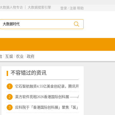
|
大数据人物专访
大数据搜索引擎
登录
/
注册
帮助
|
|
|
信
互娱
农业
政府
不容错过的资讯
1
它石智航融资4.55亿美金创纪录，腾讯开
2
英方软件亮相2026香港国际创科展 ——AI
3
应科院于「香港国际创科展」聚焦「医」