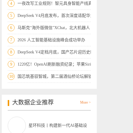
4
一夜改写工业规则！智元具身智能产线真实
5
DeepSeek V4月底发布，首次深度适配华为
6
马斯克“海外版微信”XChat，北大机器人
7
2026 人工智能基础设施峰会成功举办
8
DeepSeek V4定档月底，国产芯片迎历史时
9
1220亿！OpenAI刷新融资纪录；苹果Siri迎
10
国芯筑基驭智城，第二届酒仙桥论坛解锁“
大数据企业推荐
More >
星环科技丨构建新一代AI基础设