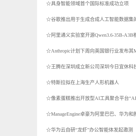
☆具身智能领域首个国际标准成功立项
☆谷歌推出用于生成合成人工智能数据集的Si
☆阿里通义实验室开源Qwen3.6-35B-A3B
☆Anthropic计划下周向英国银行业发布其M
☆王腾在深圳成立新公司深圳今日宜休科
☆特斯拉拟在上海生产人形机器人
☆像素蛋糕推出开放型AI工具聚合平台“AI
☆ManageEngine卓豪为阿里巴巴、华
☆华为云自研“龙虾”办公智能体发起邀测