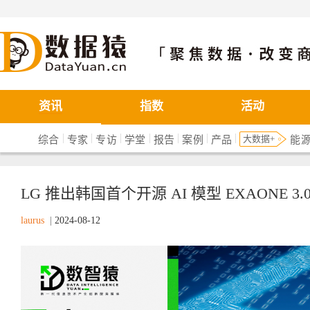
数据猿
资讯
指数
活动
|
|
|
|
|
|
|
大数据+
综合
专家
专访
学堂
报告
案例
产品
能
LG 推出韩国首个开源 AI 模型 EXAONE 3
laurus
|
2024-08-12