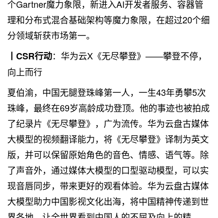
个Gartner魔力象限，新进入AI开发者服务、容器管
理和分布式混合基础架构等魔力象限，在超过20个细
分领域斩获市场第一。
：华为云X《无尽攀登》——攀登不停，
丨CSR行动
向上而行
夏伯渝，中国无腿登珠峰第一人，一生43年勇攀5次
珠峰，最终在69岁高龄成功登顶。他的事迹也被拍成
了纪录片《无尽攀登》，广为流传。华为云盘古媒体
大模型的视频翻译能力，将《无尽攀登》译制为英文
版，并可以保留原始角色的音色、情感、语气等。除
了声音外，通过媒体大模型的口型驱动模型，可以实
现音唇同步，带来更好的观看体验。华为云盘古媒体
大模型助力中国影视文化出海，将中国精神传递到世
界各地，让全世界看到中国人的不屈及向上的精