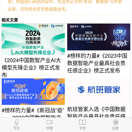
者；转载我们原创内容时，也请务必注明“来源：数据猿”与作者
名称，否则将会受到数据猿追责。
相关文章
#榜样的力量#《2023中国
《2024中国数智产业AI大
数据智能产业最具社会责
模型先锋企业》榜正式发
任感企业》榜正式发布
布
航班管家入选《中国数据
#榜样的力量#《新冠战“疫”
智能产业最具社会责任感
——2022中国数据智能产
企业》榜单
业最具社会责任感企业》
专访
快播
学堂
招聘