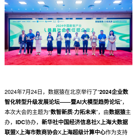
2024年7月24日，数据猿在北京举行了“
2024企业数
”，
智化转型升级发展论坛——暨AI大模型趋势论坛
本次大会的主题为“
”，由
主
数智新质·力拓未来
数据猿
办，
协办，
X
IDC
新华社中国经济信息社
上海大数据
X
X
作为支持
联盟
上海市数商协会
上海超级计算中心