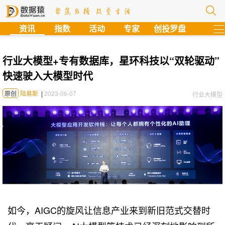
?
资讯
指数
活动
专家
创投罗盘
行业大模型+专有数据库，星环科技以“双轮驱动”
快速驶入大模型时代
原创
陆易斯
|
2023-06-07
行业大模型
如今，AIGC的旋风让信息产业来到新旧范式交替时