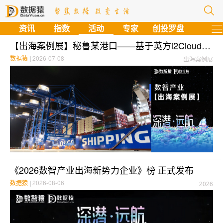
资讯
指数
活动
专家
创投罗盘
【出海案例展】秘鲁某港口——基于英方i2CloudCDM构建云容灾底座
数据猿
|
2026-07-08
出海案例展
《2026数智产业出海新势力企业》榜 正式发布
数据猿
|
2026-08-06
2026