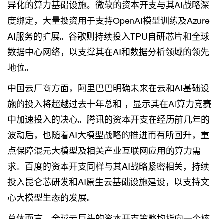
异化的算力基础设施。微软的资本开支与其AI战略深
度绑定，大量投资用于支持OpenAI模型训练及Azure
AI服务的扩展。谷歌则持续投入TPU自研芯片和全球
数据中心网络，以支撑其在AI和数据分析领域的领先
地位。
中国云厂商方面，阿里巴巴明确未来在云和AI基础设
施的投入将超越过去十年总和 ，显示其在AI算力竞赛
中加速投入的决心。腾讯的资本开支在经历前几年的
波动后，也随着AI大模型战略的推进而有所回升，重
点保障混元大模型及相关产业互联网应用的算力需
求。百度的资本开支同样与其AI战略紧密相关，持续
投入昆仑芯研发和AI原生云基础设施建设，以支持文
心大模型生态的发展。
总体而言，全球云巨头的资本开支策略均指向一个核