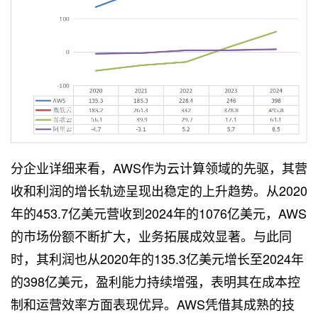
分企业详细来看，AWS作为云计算领域的先驱，其营
收和利润的增长轨迹呈现出稳定的上升趋势。从2020
年的453.7亿美元营收到2024年的1076亿美元，AWS
的市场份额不断扩大，业务拓展成效显著。与此同
时，其利润也从2020年的135.3亿美元增长至2024年
的398亿美元，盈利能力持续增强，表明其在成本控
制和运营效率方面表现优异。AWS凭借其成熟的技