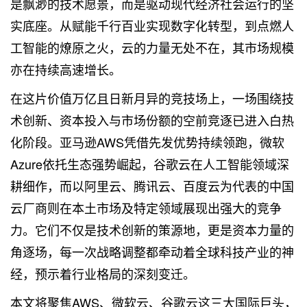
是飘渺的技术愿景，而是驱动现代经济社会运行的坚
实底座。从赋能千行百业实现数字化转型，到点燃人
工智能的燎原之火，云的力量无处不在，其市场规模
亦在持续高速增长。
在这片价值万亿且日新月异的竞技场上，一场围绕技
术创新、资本投入与市场份额的空前竞逐已进入白热
化阶段。亚马逊AWS凭借先发优势持续领跑，微软
Azure依托生态强势崛起，谷歌云在人工智能领域深
耕细作，而以阿里云、腾讯云、百度云为代表的中国
云厂商则在本土市场及特定领域展现出强大的竞争
力。它们不仅是技术创新的策源地，更是资本力量的
角逐场，每一次战略调整都牵动着全球科技产业的神
经，预示着行业格局的深刻变迁。
本文将聚焦AWS、微软云、谷歌云这三大国际巨头，