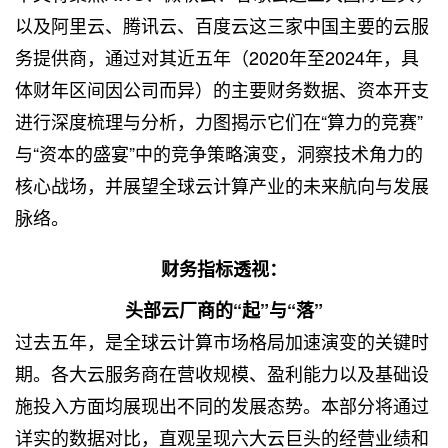
以及阿里云、腾讯云、百度云这三家中国主要的云服
务提供商，通过对其近五年（2020年至2024年，具
体财年区间因公司而异）的主要财务数据、资本开支
进行深度梳理与分析，力图揭示它们在“算力的竞赛”
与“资本的盛宴”中的竞争策略演变，洞察技术角力的
核心战场，并展望全球云计算产业的未来航向与发展
脉络。
财务指标透视：
头部云厂商的“起”与“落”
过去五年，是全球云计算市场格局加速演变的关键时
期。各大云服务商在营收规模、盈利能力以及基础设
施投入方面均展现出不同的发展态势。本部分将通过
详实的数据对比，直观呈现六大云巨头的经营业绩和