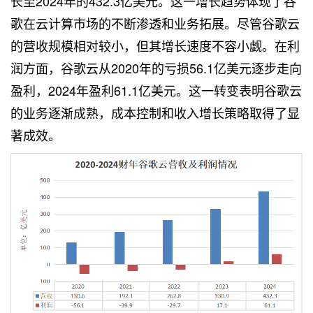
长至2024年的432.3亿美元。这一增长趋势体现了谷
歌在云计算市场的不断渗透和业务拓展。尽管谷歌云
的营收规模相对较小，但其增长速度不容小觑。在利
润方面，谷歌云从2020年的亏损56.1亿美元逐步走向
盈利，2024年盈利61.1亿美元。这一转变表明谷歌云
的业务逐渐成熟，成本控制和收入增长策略取得了显
著成效。