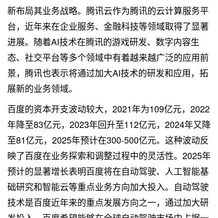
新布局其业务战略。腾讯云作为腾讯的云计算服务平
台，近年来在企业服务、金融科技等领域取得了显著
进展。随着AI技术在腾讯的游戏研发、数字内容生
态、社交平台等多个领域中有着越来越广泛的应用前
景，腾讯也表示将通过加大AI技术的研发和应用，拓
展新的业务领域。
百度的资本开支波动较大，2021年为109亿元，2022
年降至83亿元，2023年回升至112亿元，2024年又降
至81亿元，2025年预计在300-500亿元。这种波动反
映了百度在业务探索和调整过程中的灵活性。2025年
预计的显著增长表明百度将在自动驾驶、人工智能基
础研究和智能云等重点业务方向加大投入。自动驾驶
技术是百度近年来的重点发展方向之一，通过加大研
发投入，百度希望能够在全球自动驾驶市场中占据一