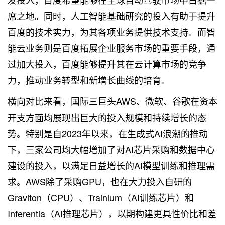
席之地。同时，人工智能基础研究的投入有助于提升
百度的技术实力，为其各项业务提供技术支持。而智
能云业务则是百度拓展企业服务市场的重要手段，通
过加大投入，百度能够提升其在云计算市场的竞争
力，推动业务转型和新增长曲线的培育。
横向对比来看，国际三巨头AWS、微软、谷歌在资本
开支方面均展现出巨大的投入规模和持续增长的态
势。特别是自2023年以来，在生成式AI浪潮的推动
下，三家公司均大幅增加了对AI芯片采购和数据中心
建设的投入，以满足日益增长的AI模型训练和推理需
求。AWS除了采购GPU，也在大力投入自研的
Graviton（CPU）、Trainium（AI训练芯片）和
Inferentia（AI推理芯片），以期构建更具性价比和差