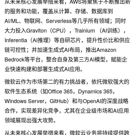
从未来核心发展举措来看，AWS将聚焦于不断推出新
的服务和功能，覆盖从计算、存储、数据库到
AI/ML、物联网、Serverless等几乎所有领域；同时
大力投入Graviton（CPU），Trainium （AI训练），
Inferentia（AI推理）等自研芯片，提升性价比和供应
链可控性；并加速生成式AI布局，推出Amazon
Bedrock等平台，整合自身及第三方AI模型，赋能企
业快速构建和部署生成式AI应用。
微软云作为市场第二的有力挑战者，依托微软强大的
软件生态系统（如Office 365，Dynamics 365，
Windows Server，GitHub）和与OpenAI的深度战略
合作，实现差异化竞争，尤其在企业级市场和AI应用
领域展现出强大攻势。
从未来核心发展举措来看，微软云业务将持续提供跨