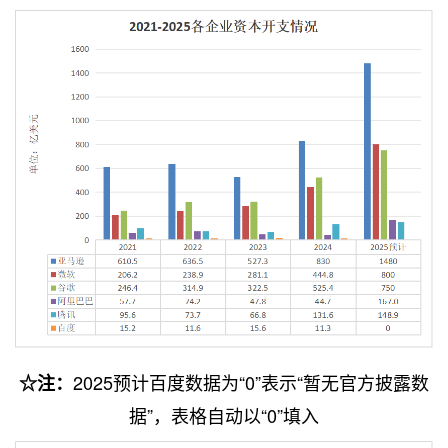
2025预计百度数据为“0”表示“暂无官方披露数
☆注：
据”，表格自动以“0”填入