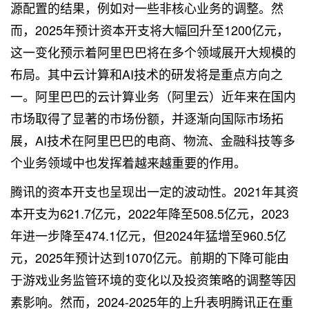
源配置的结果，例如对一些非核心业务的调整。然
而，2025年预计资本开支将大幅回升至1200亿元，
这一变化预示着阿里巴巴将在多个领域展开大规模的
布局。其中云计算和AI技术的研发将是重点方向之
一。阿里巴巴的云计算业务（阿里云）近年来在国内
市场取得了显著的市场份额，并逐渐向国际市场拓
展，AI技术在阿里巴巴的电商、物流、金融科技等多
个业务领域中也发挥着越来越重要的作用。
腾讯的资本开支也呈现出一定的波动性。2021年其资
本开支为621.7亿元，2022年降至508.5亿元，2023
年进一步降至474.1亿元，但2024年猛增至960.5亿
元，2025年预计达到1070亿元。前期的下降可能由
于游戏业务监管环境的变化以及投资策略的调整等因
素影响。然而，2024-2025年的上升表明腾讯正在重