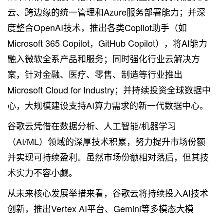
云、跨边缘的统一管理和Azure服务部署能力；并深
度整合OpenAI技术，推出各类Copilot助手（如
Microsoft 365 Copilot，GitHub Copilot），将AI能力
融入微软全系产品和服务；同时强化行业云解决方
案，针对金融、医疗、零售、制造等行业推出
Microsoft Cloud for Industry；并持续投资全球数据中
心，大规模建设支持AI算力需求的新一代数据中心。
谷歌云凭借在数据分析、人工智能/机器学习
（AI/ML）领域的深厚技术积累，努力提升市场份额
并实现可持续盈利。虽然市场份额相对落后，但其技
术实力不容小觑。
从未来核心发展举措来看，谷歌云将持续投入AI技术
创新，推出Vertex AI平台、Gemini等多模态大模