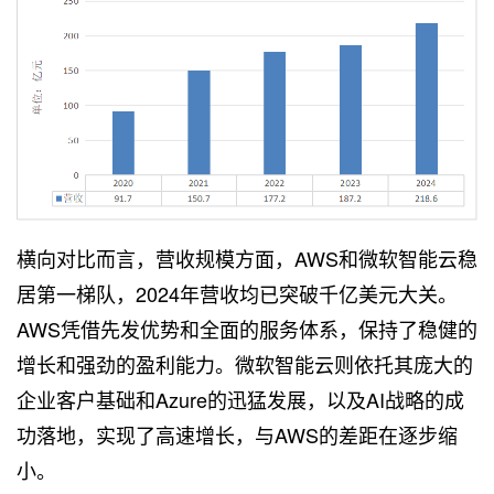
横向对比而言，营收规模方面，AWS和微软智能云稳
居第一梯队，2024年营收均已突破千亿美元大关。
AWS凭借先发优势和全面的服务体系，保持了稳健的
增长和强劲的盈利能力。微软智能云则依托其庞大的
企业客户基础和Azure的迅猛发展，以及AI战略的成
功落地，实现了高速增长，与AWS的差距在逐步缩
小。