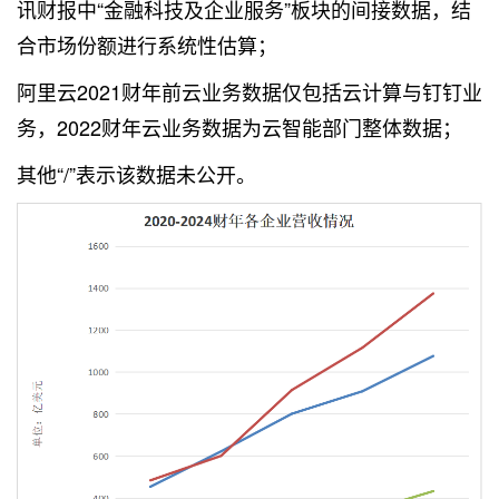
讯财报中“金融科技及企业服务”板块的间接数据，结
合市场份额进行系统性估算；
阿里云2021财年前云业务数据仅包括云计算与钉钉业
务，2022财年云业务数据为云智能部门整体数据；
其他“/”表示该数据未公开。