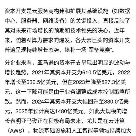
资本开支是云服务商构建和扩展其基础设施（如数据
中心、服务器、网络设备）的关键投入，直接反映了
其对未来市场增长的预期和技术领先的决心。近年
来，随着AI算力需求的爆发，各大云巨头的资本开支
普遍呈现持续增长态势，堪称一场“军备竞赛”。
分企业来看，亚马逊的资本开支呈现出明显的波动与
增长趋势。2021年其资本开支为610.5亿美元，2022
年增长至636.5亿美元，但在2023年降至527.3亿美
元，这一下降可能是由于业务调整或成本控制策略所
致。然而，2024年其资本开支大幅回升至830.0亿美
元，2025年预计高达1480亿美元。如此大规模的增
长表明亚马逊正在积极布局未来，尤其是在云计算
（AWS）、物流基础设施和人工智能等领域持续加大