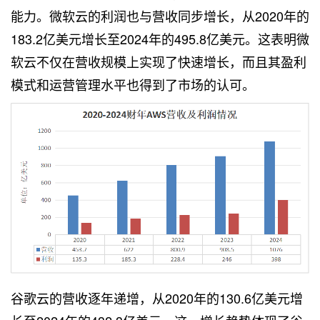
能力。微软云的利润也与营收同步增长，从2020年的
183.2亿美元增长至2024年的495.8亿美元。这表明微
软云不仅在营收规模上实现了快速增长，而且其盈利
模式和运营管理水平也得到了市场的认可。
谷歌云的营收逐年递增，从2020年的130.6亿美元增