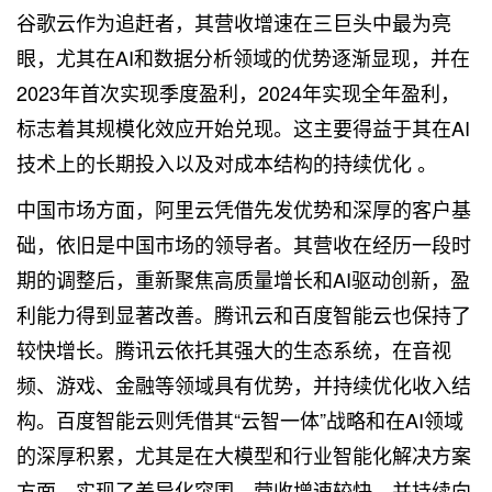
谷歌云作为追赶者，其营收增速在三巨头中最为亮
眼，尤其在AI和数据分析领域的优势逐渐显现，并在
2023年首次实现季度盈利，2024年实现全年盈利，
标志着其规模化效应开始兑现。这主要得益于其在AI
技术上的长期投入以及对成本结构的持续优化 。
中国市场方面，阿里云凭借先发优势和深厚的客户基
础，依旧是中国市场的领导者。其营收在经历一段时
期的调整后，重新聚焦高质量增长和AI驱动创新，盈
利能力得到显著改善。腾讯云和百度智能云也保持了
较快增长。腾讯云依托其强大的生态系统，在音视
频、游戏、金融等领域具有优势，并持续优化收入结
构。百度智能云则凭借其“云智一体”战略和在AI领域
的深厚积累，尤其是在大模型和行业智能化解决方案
方面，实现了差异化突围，营收增速较快，并持续向