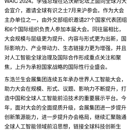
WAIC 2024。李强总理在达沃斯论坛上面向全球为大
会宣介，邀请全球有识之士7月来沪参会。作为大会
主办单位之一，由外交部组织邀请27个国家代表团组
和6个国际组织负责人参加本届大会。同往届相比，
大会规模与层级更为提升、内容与形式更为出新，国
际影响力、产业带动力、生态链接力更为增强，并且
对人工智能全球治理及国际合作形成重点关注和聚
焦，上升为承担国家战略的国际性行业盛会。
东浩兰生会展集团连续五年承办世界人工智能大会，
助力大会在规模、形式、议题、影响力不断提升，打
造中国和全球人工智能前沿技术的重要展示平台。今
年，面对大会的全面提质升级，会展集团进一步提升
创新策源能力，进一步提升办会格局，继续汇聚融通
全球人工智能领域前沿思想，链接全球科技创新生