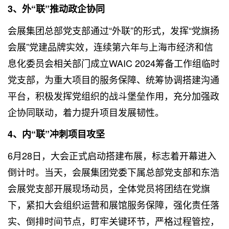
3、外“联”推动政企协同
会展集团总部党支部通过“外联”的形式，发挥“党旗扬
会展”党建品牌实效，连续第六年与上海市经济和信
息化委员会相关部门成立WAIC 2024筹备工作组临时
党支部，为重大项目的服务保障、统筹协调搭建沟通
平台，积极发挥党组织的战斗堡垒作用，充分加强政
企协同联动，着力提升项目发展韧性。
4、内“联”冲刺项目攻坚
6月28日，大会正式启动搭建布展，标志着开幕进入
倒计时。当天，会展集团党委下属总部党支部和东浩
会展党支部开展现场动员，全体党员将团结在党旗
下，紧扣大会组织运营和展馆服务保障，强化责任落
实、倒排时间节点，盯牢关键环节，严格过程管控，