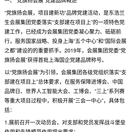
“党旗扬会展，项目建新功”品牌党建活动，是东浩兰
生会展集团党委落实“支部建在项目上”的一项特色党
建工作，已经成为会展集团党委凝心聚力、砥砺前
行，服务国家战略、投身上海“五个中心”和“国际会展
之都”建设的的重要抓手。2019年，会展集团党委“党
旗扬会展”获得首批上海国企党建品牌称号。
以“党旗扬会展”为引领，会展集团各级党组织落实“支
部建在项目上”总体要求，在服务保障进博会、中国
品牌日、世界人工智能大会、工博会、“三上”系列赛
等重大项目过程中，积极开展“三会一中心”，具体包
括：
1.展前召开一次动员会，对支部和党员发挥战斗堡垒
作用和先锋模范作用提出要求；