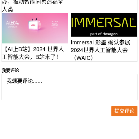
办，推动智能向善造福全
人类
Immersal 影墨 确认参展
【AI上B站】2024 世界人
2024世界人工智能大会
工智能大会，B站来了！
（WAIC）
我要评论