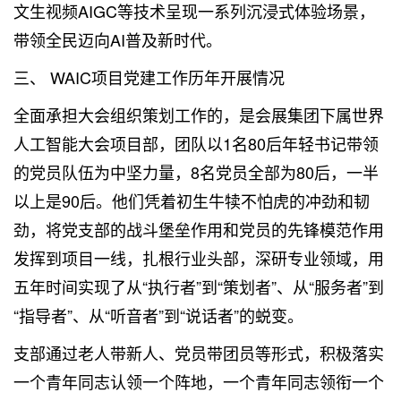
文生视频AIGC等技术呈现一系列沉浸式体验场景，
带领全民迈向AI普及新时代。
三、 WAIC项目党建工作历年开展情况
全面承担大会组织策划工作的，是会展集团下属世界
人工智能大会项目部，团队以1名80后年轻书记带领
的党员队伍为中坚力量，8名党员全部为80后，一半
以上是90后。他们凭着初生牛犊不怕虎的冲劲和韧
劲，将党支部的战斗堡垒作用和党员的先锋模范作用
发挥到项目一线，扎根行业头部，深研专业领域，用
五年时间实现了从“执行者”到“策划者”、从“服务者”到
“指导者”、从“听音者”到“说话者”的蜕变。
支部通过老人带新人、党员带团员等形式，积极落实
一个青年同志认领一个阵地，一个青年同志领衔一个