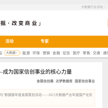
|
大数据行业活动
活动
专家
|
|
|
|
|
|
|
|
|
大数据+
品
能源
环保
营销
金融
征信
医疗
零售
交通
通
—成为国家信创事业的核心力量
金猿信创展
达梦数据库
国家信创事业
“数据猿年度金猿策划活动——2023大数据产业年度国产化优