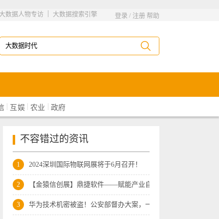
|
大数据人物专访
大数据搜索引擎
登录
/
注册
帮助
|
|
|
信
互娱
农业
政府
不容错过的资讯
1
2024深圳国际物联网展将于6月召开！
2
【金猿信创展】鼎捷软件——赋能产业自主
3
华为技术机密被盗！公安部督办大案，一批