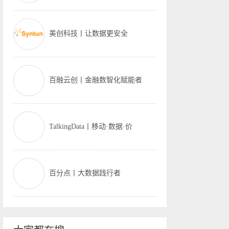
美创科技丨让数据更安全
百融云创丨金融数智化赋能者
TalkingData丨移动·数据·价
百分点丨大数据践行者