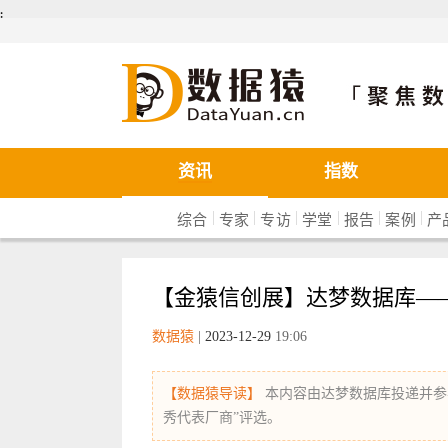
܄
数据猿
资讯
指数
|
|
|
|
|
|
综合
专家
专访
学堂
报告
案例
产
【金猿信创展】达梦数据库—
数据猿
|
2023-12-29
19:06
【数据猿导读】
本内容由达梦数据库投递并参与
秀代表厂商”评选。