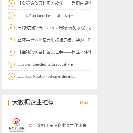
4
【金猿信创展】英方软件——为用户提供自
5
Quark App launches Health large m
6
纽约时报控告OpenAI和微软侵犯版权；小米
7
正威半导体10亿元股权被冻结；华为：PC端
8
【金猿案例展】国元证券——建立一体化智
9
Huawei, together with industry p
10
Qianxun Position releases the indu
大数据企业推荐
More >
网易数帆丨专注企业数字化未来