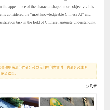
om the appearance of the character shaped more objective. It is
el is considered the "most knowledgeable Chinese AI" and
ssification task in the field of Chinese language understanding.
都会注明来源与作者；转载我们原创内容时，也请务必注明
数据猿追责。
刷新