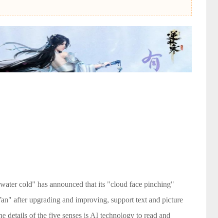
water cold" has announced that its "cloud face pinching"
Yan" after upgrading and improving, support text and picture
e details of the five senses is AI technology to read and