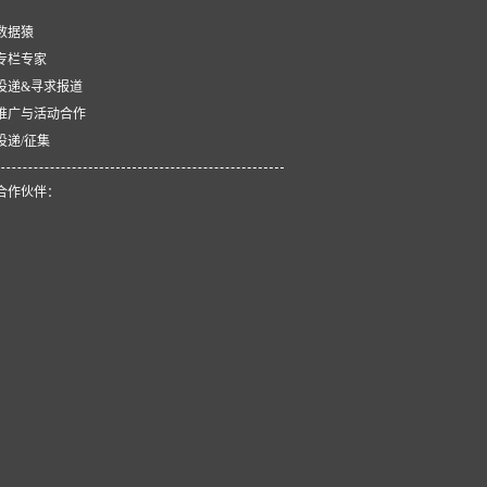
数据猿
专栏专家
投递&寻求报道
推广与活动合作
投递/征集
合作伙伴：