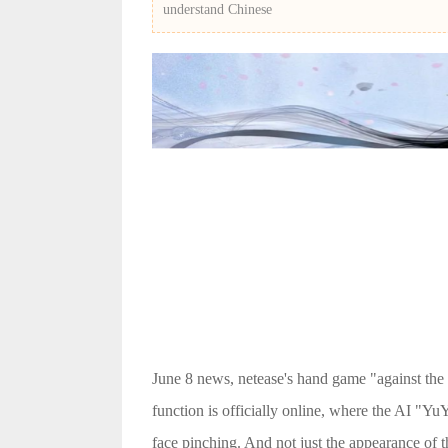
understand Chinese
June 8 news, netease's hand game "against the 
function is officially online, where the AI "Yu
face pinching. And not just the appearance of th