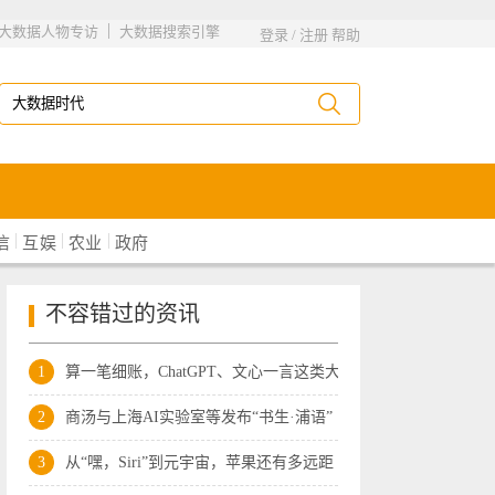
|
大数据人物专访
大数据搜索引擎
登录
/
注册
帮助
|
|
|
信
互娱
农业
政府
不容错过的资讯
1
算一笔细账，ChatGPT、文心一言这类大模
2
商汤与上海AI实验室等发布“书生·浦语”
3
从“嘿，Siri”到元宇宙，苹果还有多远距