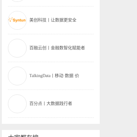
美创科技丨让数据更安全
百融云创丨金融数智化赋能者
TalkingData丨移动·数据·价
百分点丨大数据践行者