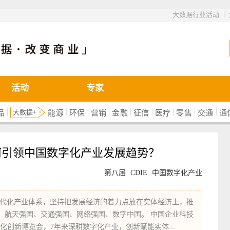
|
大数据行业活动
活动
专家
|
|
|
|
|
|
|
|
|
大数据+
品
能源
环保
营销
金融
征信
医疗
零售
交通
通
如何引领中国数字化产业发展趋势？
第八届
CDIE
中国数字化产业
代化产业体系，坚持把发展经济的着力点放在实体经济上，推
、航天强国、交通强国、网络强国、数字中国。 中国企业科技
化创新博览会，7年来深耕数字化产业，创新赋能实体...