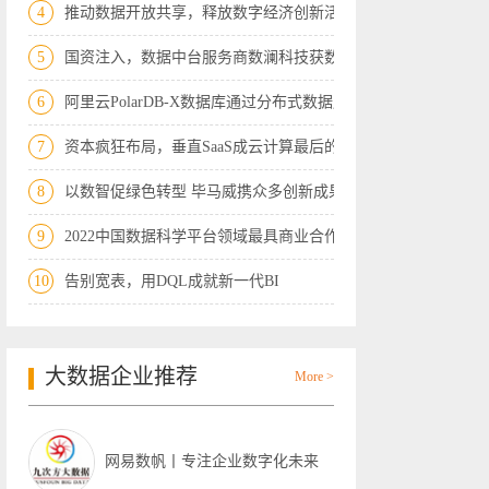
4
推动数据开放共享，释放数字经济创新活力
5
国资注入，数据中台服务商数澜科技获数千
6
阿里云PolarDB-X数据库通过分布式数据库
7
资本疯狂布局，垂直SaaS成云计算最后的“
8
以数智促绿色转型 毕马威携众多创新成果
9
2022中国数据科学平台领域最具商业合作价
10
告别宽表，用DQL成就新一代BI
大数据企业推荐
More >
网易数帆丨专注企业数字化未来