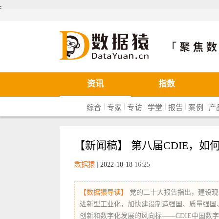
܄
数据猿
资讯
指数
|
|
|
|
|
|
综合
专家
专访
学堂
报告
案例
产
【新闻稿】 第八届CDIE，
数据猿
|
2022-10-18
16:25
【数据猿导读】
党的二十大报告指出，建设现
进新型工业化，加快建设制造强国、质量强国
创新和数字化发展的风向标——CDIE中国数字