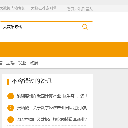
|
大数据人物专访
大数据搜索引擎
登录
/
注册
帮助
|
|
|
信
互娱
农业
政府
不容错过的资讯
1
浪潮要想在我国计算产业“执牛耳”，还需
2
张涵诚：关于数字经济产业园区建设的思考
3
2022中国BI及数据可视化领域最具商业合作