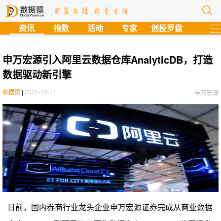
?
资讯
指数
活动
专家
创投罗盘
申万宏源引入阿里云数据仓库AnalyticDB，打造
数据驱动新引擎
数据猿
|
2021-12-14
申万宏源
日前，国内券商行业龙头企业申万宏源证券完成从商业数据