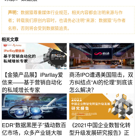
声明：
数据猿尊重媒体行业规范，相关内容都会注明来源与作
者；转载我们原创内容时，也请务必注明“来源：数据猿”与作者
名称，否则将会受到数据猿追责。
相关文章
【金猿产品展】iParllay爱
商汤IPO遭遇美国阻击，双
信来——基于营销自动化
方纠结点“AI的伦理”到底该
的私域增长专家
怎么解决？
EDR“数据黑匣子”撬动数百
《2021中国企业数智化转
亿市场，众多产业链大咖
型升级发展研究报告》正