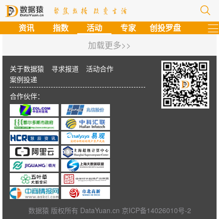
资讯
指数
活动
专家
创投罗盘
加载更多>>
关于数据猿
寻求报道
活动合作
案例投递
合作伙伴：
数据猿 版权所有 DataYuan.cn 京ICP备14026010号-2