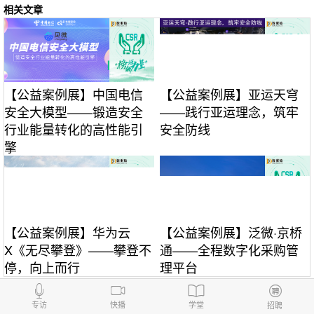
相关文章
【公益案例展】中国电信
【公益案例展】亚运天穹
安全大模型——锻造安全
——践行亚运理念，筑牢
行业能量转化的高性能引
安全防线
擎
【公益案例展】华为云
【公益案例展】泛微·京桥
X《无尽攀登》——攀登不
通——全程数字化采购管
停，向上而行
理平台
我要评论
专访
快播
学堂
招聘