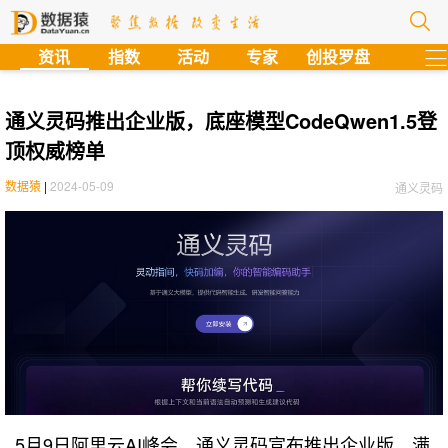
?
资讯
指数
活动
专家
创投罗盘
通义灵码推出企业版，底座模型CodeQwen1.5登
顶权威榜单
数据猿
|
2024-05-09
通义灵码
5月9日阿里云AI峰会，通义灵码宣布推出企业版，满