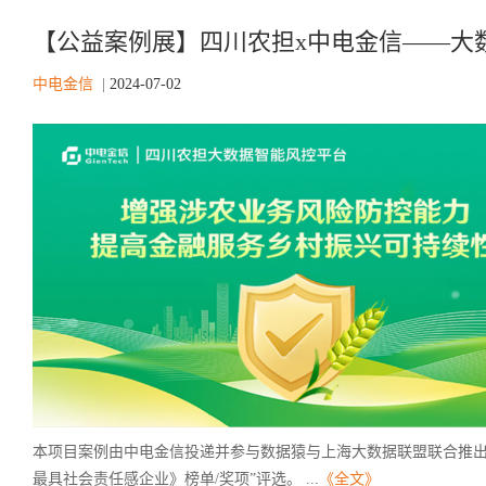
【公益案例展】四川农担x中电金信——大
中电金信
|
2024-07-02
本项目案例由中电金信投递并参与数据猿与上海大数据联盟联合推出的 
最具社会责任感企业》榜单/奖项”评选。 ...
《全文》