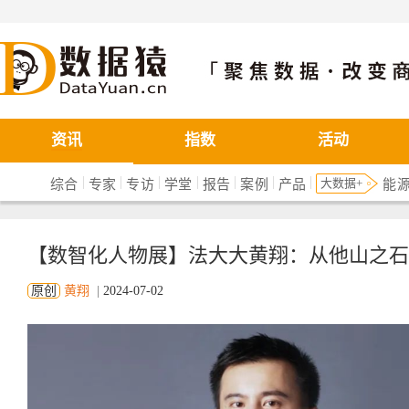
数据猿
资讯
指数
活动
|
|
|
|
|
|
|
大数据+
综合
专家
专访
学堂
报告
案例
产品
能
【数智化人物展】法大大黄翔：从他山之石看
原创
黄翔
|
2024-07-02