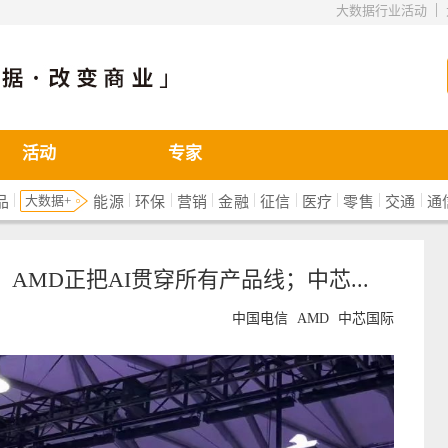
|
大数据行业活动
活动
专家
|
|
|
|
|
|
|
|
|
大数据+
品
能源
环保
营销
金融
征信
医疗
零售
交通
通
MD正把AI贯穿所有产品线；中芯...
中国电信
AMD
中芯国际