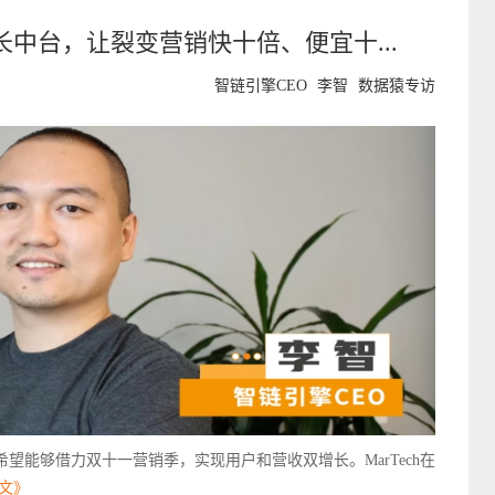
长中台，让裂变营销快十倍、便宜十...
智链引擎CEO
李智
数据猿专访
望能够借力双十一营销季，实现用户和营收双增长。MarTech在
文》