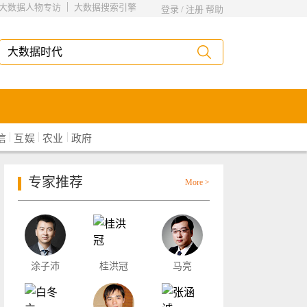
|
大数据人物专访
大数据搜索引擎
登录
/
注册
帮助
|
|
|
信
互娱
农业
政府
专家推荐
More >
涂子沛
桂洪冠
马亮