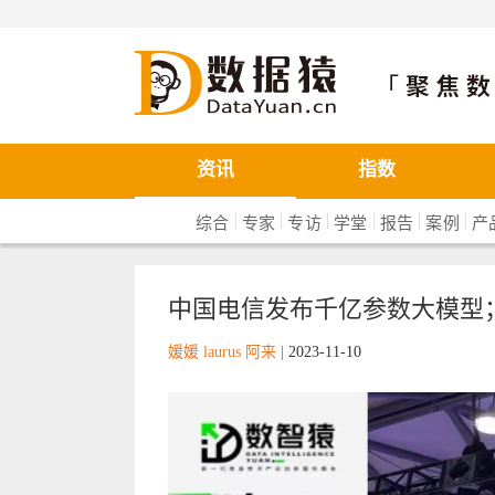
数据猿
资讯
指数
|
|
|
|
|
|
综合
专家
专访
学堂
报告
案例
产
中国电信发布千亿参数大模型；A
媛媛 laurus 阿来
|
2023-11-10