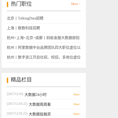
热门职位
More >
北京丨TalkingData招聘
上海丨数数科技招聘
杭州+上海+北京+成都丨蚂蚁金服大数据部招
聘
杭州丨阿里数据中台品牌团队四大职位虚位以
待
杭州丨数字浙江开启社招、校招，多岗位虚位
以待
精品栏目
[2017/12/19]
大数据24小时
More>
[2017/12/18-22]
大数据周周看
More>
[2017/12/18-22]
大数据投融资
More>