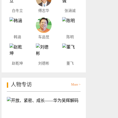
白冬立
傅志华
张涵诚
韩涵
车品觉
陈明
赵乾坤
刘德彬
董飞
人物专访
More >